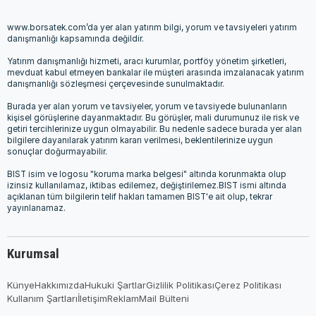
www.borsatek.com’da yer alan yatırım bilgi, yorum ve tavsiyeleri yatırım
danışmanlığı kapsamında değildir.
Yatırım danışmanlığı hizmeti, aracı kurumlar, portföy yönetim şirketleri,
mevduat kabul etmeyen bankalar ile müşteri arasında imzalanacak yatırım
danışmanlığı sözleşmesi çerçevesinde sunulmaktadır.
Burada yer alan yorum ve tavsiyeler, yorum ve tavsiyede bulunanların
kişisel görüşlerine dayanmaktadır. Bu görüşler, mali durumunuz ile risk ve
getiri tercihlerinize uygun olmayabilir. Bu nedenle sadece burada yer alan
bilgilere dayanılarak yatırım kararı verilmesi, beklentilerinize uygun
sonuçlar doğurmayabilir.
BIST isim ve logosu "koruma marka belgesi" altında korunmakta olup
izinsiz kullanılamaz, iktibas edilemez, değiştirilemez.BIST ismi altında
açıklanan tüm bilgilerin telif hakları tamamen BIST'e ait olup, tekrar
yayınlanamaz.
Kurumsal
Künye
Hakkımızda
Hukuki Şartlar
Gizlilik Politikası
Çerez Politikası
Kullanım Şartları
İletişim
Reklam
Mail Bülteni