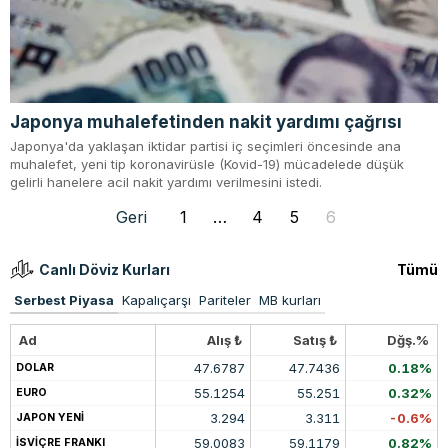
Japonya muhalefetinden nakit yardımı çağrısı
Japonya'da yaklaşan iktidar partisi iç seçimleri öncesinde ana
muhalefet, yeni tip koronavirüsle (Kovid-19) mücadelede düşük
gelirli hanelere acil nakit yardımı verilmesini istedi.
Geri
1
…
4
5
6
Canlı Döviz Kurları
Tümü
Serbest Piyasa
Kapalıçarşı
Pariteler
MB kurları
Ad
Alış ₺
Satış ₺
Dğş.%
47.6787
47.7436
0.18%
DOLAR
55.1254
55.251
0.32%
EURO
3.294
3.311
-0.6%
JAPON YENİ
59.0083
59.1179
0.82%
İSVİÇRE FRANKI