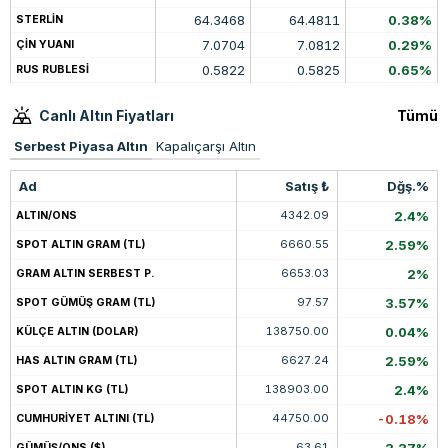
64.3468
64.4811
0.38%
STERLİN
7.0704
7.0812
0.29%
ÇİN YUANI
0.5822
0.5825
0.65%
RUS RUBLESİ
Canlı Altın Fiyatları
Tümü
Serbest Piyasa Altın
Kapalıçarşı Altın
Ad
Satış ₺
Dğş.%
4342.09
2.4%
ALTIN/ONS
6660.55
2.59%
SPOT ALTIN GRAM (TL)
6653.03
2%
GRAM ALTIN SERBEST P.
97.57
3.57%
SPOT GÜMÜŞ GRAM (TL)
138750.00
0.04%
KÜLÇE ALTIN (DOLAR)
6627.24
2.59%
HAS ALTIN GRAM (TL)
138903.00
2.4%
SPOT ALTIN KG (TL)
44750.00
-0.18%
CUMHURİYET ALTINI (TL)
63.61
GÜMÜŞ/ONS ($)