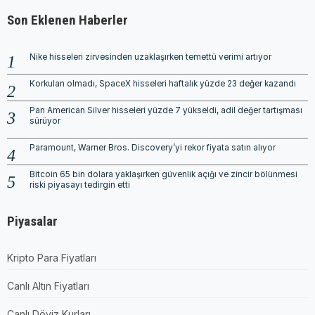
Son Eklenen Haberler
Nike hisseleri zirvesinden uzaklaşırken temettü verimi artıyor
Korkulan olmadı, SpaceX hisseleri haftalık yüzde 23 değer kazandı
Pan American Silver hisseleri yüzde 7 yükseldi, adil değer tartışması
sürüyor
Paramount, Warner Bros. Discovery’yi rekor fiyata satın alıyor
Bitcoin 65 bin dolara yaklaşırken güvenlik açığı ve zincir bölünmesi
riski piyasayı tedirgin etti
Piyasalar
Kripto Para Fiyatları
Canlı Altın Fiyatları
Canlı Döviz Kurları