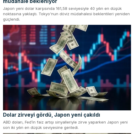
müdahale bekleniyor
Japon yeni dolar karşısında 161,58 seviyesiyle 40 yılın en düşük
noktasına yaklaştı. Tokyo'nun döviz müdahalesi beklentileri yeniden
güçlendi.
Dolar zirveyi gördü, Japon yeni çakıldı
ABD doları, Fed’in faiz artışı sinyalleriyle zirve yaparken Japon yeni
son iki yılın en düşük seviyesine geriledi.