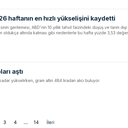
 26 haftanın en hızlı yükselişini kaydetti
ksinin gerilemesi, ABD'nin 10 yıllık tahvil faizindeki düşüş ve tarım dışı
erin oldukça altında kalması gibi nedenlerle bu hafta yüzde 3,53 değe
ları aştı
a kadar yükselirken, gram altın 484 liradan alıcı buluyor.
3
4
…
14
İleri