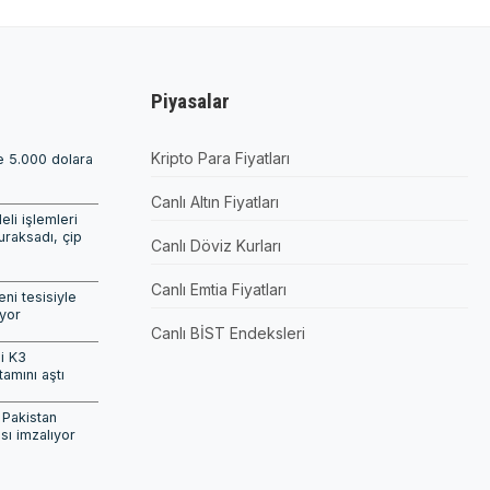
Piyasalar
Kripto Para Fiyatları
de 5.000 dolara
Canlı Altın Fiyatları
i işlemleri
uraksadı, çip
Canlı Döviz Kurları
i
Canlı Emtia Fiyatları
ni tesisiyle
yor
Canlı BİST Endeksleri
i K3
tamını aştı
 Pakistan
ı imzalıyor