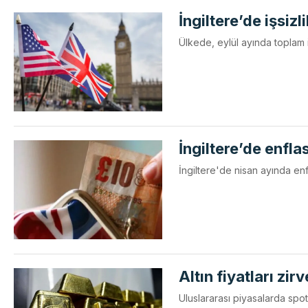
İngiltere’de işsizl
Ülkede, eylül ayında toplam i
İngiltere’de enfla
İngiltere'de nisan ayında enf
Altın fiyatları zir
Uluslararası piyasalarda spot a