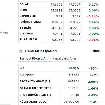
47.6996
47.7097
0.17%
DOLAR
55.0383
55.0552
0.06%
EURO
3.31
3.319
-0.24%
JAPON YENİ
58.8202
58.8597
0.44%
İSVİÇRE FRANKI
64.1942
64.2255
0.06%
STERLİN
syona
7.0691
7.0721
0.22%
ÇİN YUANI
0.5766
0.5798
-0.06%
RUS RUBLESİ
Canlı Altın Fiyatları
Tümü
Serbest Piyasa Altın
Kapalıçarşı Altın
Ad
Satış ₺
Dğş.%
4312.32
1.7%
ALTIN/ONS
6625.52
2.05%
SPOT ALTIN GRAM (TL)
6617.81
1.46%
GRAM ALTIN SERBEST P.
98.40
4.45%
SPOT GÜMÜŞ GRAM (TL)
137900.00
1.4%
KÜLÇE ALTIN (DOLAR)