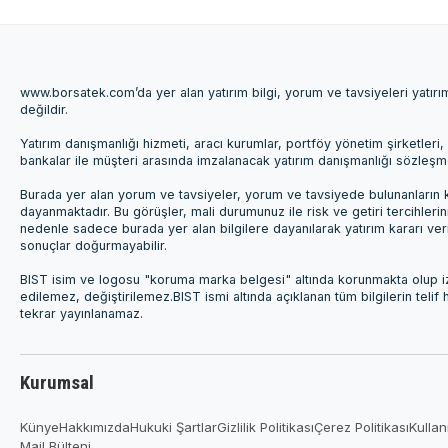
www.borsatek.com’da yer alan yatırım bilgi, yorum ve tavsiyeleri yatır
değildir.
Yatırım danışmanlığı hizmeti, aracı kurumlar, portföy yönetim şirketle
bankalar ile müşteri arasında imzalanacak yatırım danışmanlığı sözleş
Burada yer alan yorum ve tavsiyeler, yorum ve tavsiyede bulunanların k
dayanmaktadır. Bu görüşler, mali durumunuz ile risk ve getiri tercihleri
nedenle sadece burada yer alan bilgilere dayanılarak yatırım kararı ver
sonuçlar doğurmayabilir.
BIST isim ve logosu "koruma marka belgesi" altında korunmakta olup izi
edilemez, değiştirilemez.BIST ismi altında açıklanan tüm bilgilerin telif
tekrar yayınlanamaz.
Kurumsal
Künye
Hakkımızda
Hukuki Şartlar
Gizlilik Politikası
Çerez Politikası
Kullan
Mail Bülteni