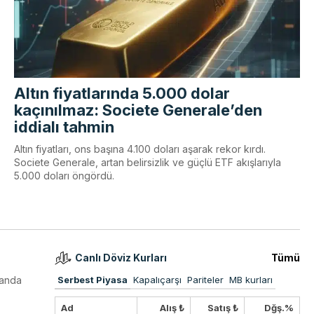
Altın fiyatlarında 5.000 dolar
kaçınılmaz: Societe Generale’den
iddialı tahmin
Altın fiyatları, ons başına 4.100 doları aşarak rekor kırdı.
Societe Generale, artan belirsizlik ve güçlü ETF akışlarıyla
5.000 doları öngördü.
Canlı Döviz Kurları
Tümü
sanda
Serbest Piyasa
Kapalıçarşı
Pariteler
MB kurları
Ad
Alış ₺
Satış ₺
Dğş.%