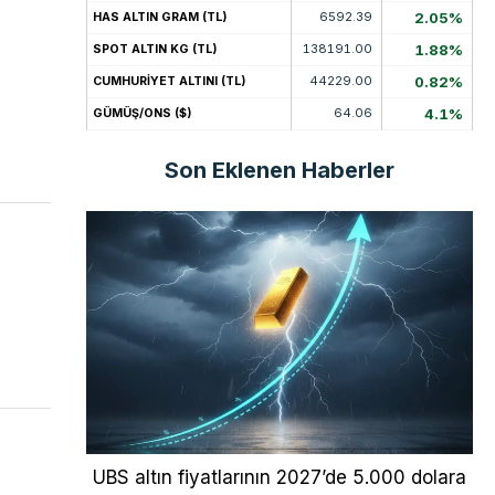
6592.39
2.05%
HAS ALTIN GRAM (TL)
138191.00
1.88%
SPOT ALTIN KG (TL)
44229.00
0.82%
CUMHURİYET ALTINI (TL)
64.06
4.1%
GÜMÜŞ/ONS ($)
Son Eklenen Haberler
UBS altın fiyatlarının 2027’de 5.000 dolara