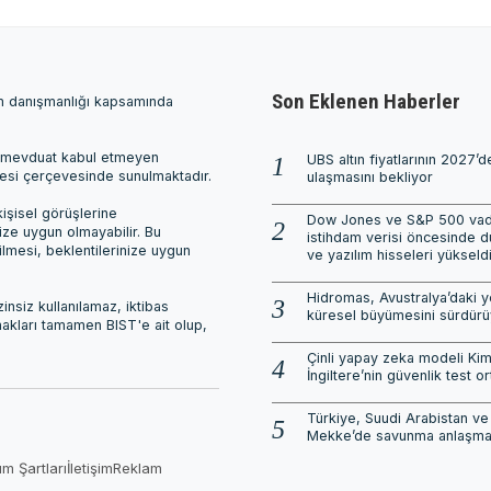
Son Eklenen Haberler
ım danışmanlığı kapsamında
ri, mevduat kabul etmeyen
UBS altın fiyatlarının 2027’
mesi çerçevesinde sunulmaktadır.
ulaşmasını bekliyor
işisel görüşlerine
Dow Jones ve S&P 500 vadel
nize uygun olmayabilir. Bu
istihdam verisi öncesinde d
ilmesi, beklentilerinize uygun
ve yazılım hisseleri yükseld
Hidromas, Avustralya’daki ye
nsiz kullanılamaz, iktibas
küresel büyümesini sürdürü
 hakları tamamen BIST'e ait olup,
Çinli yapay zeka modeli Kim
İngiltere’nin güvenlik test or
Türkiye, Suudi Arabistan ve
Mekke’de savunma anlaşmas
ım Şartları
İletişim
Reklam