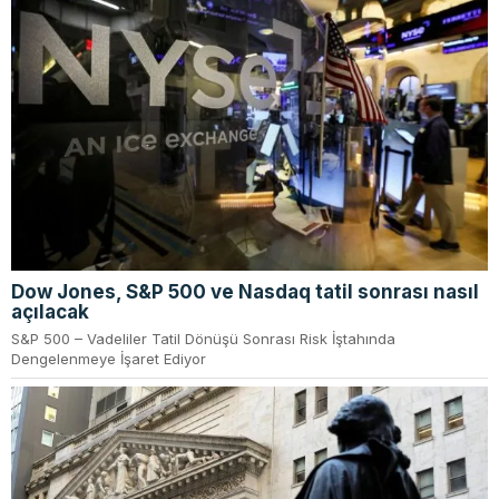
Dow Jones, S&P 500 ve Nasdaq tatil sonrası nasıl
açılacak
S&P 500 – Vadeliler Tatil Dönüşü Sonrası Risk İştahında
Dengelenmeye İşaret Ediyor