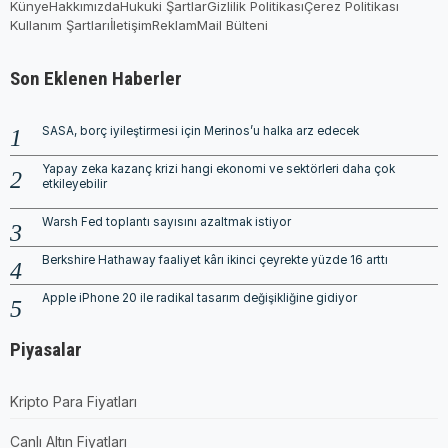
Künye
Hakkımızda
Hukuki Şartlar
Gizlilik Politikası
Çerez Politikası
Kullanım Şartları
İletişim
Reklam
Mail Bülteni
Son Eklenen Haberler
SASA, borç iyileştirmesi için Merinos’u halka arz edecek
Yapay zeka kazanç krizi hangi ekonomi ve sektörleri daha çok
etkileyebilir
Warsh Fed toplantı sayısını azaltmak istiyor
Berkshire Hathaway faaliyet kârı ikinci çeyrekte yüzde 16 arttı
Apple iPhone 20 ile radikal tasarım değişikliğine gidiyor
Piyasalar
Kripto Para Fiyatları
Canlı Altın Fiyatları