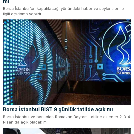
mı
Borsa İstanbul'un kapatılacağı yönündeki haber ve söylentiler ile
ilgili açıklama yapıldı
Borsa İstanbul BIST 9 günlük tatilde açık mı
Borsa İstanbul ve bankalar, Ramazan Bayramı tatiline eklenen 2-3-4
Nisan'da açık olacak mı