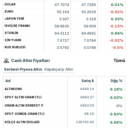
47.7074
47.7265
0.01%
DOLAR
55.154
55.2016
-0.02%
EURO
3.307
3.319
0.33%
JAPON YENİ
58.9635
59.009
-0.13%
İSVİÇRE FRANKI
64.4112
64.4691
0.04%
STERLİN
7.0727
7.0764
-0.02%
ÇİN YUANI
0.5792
0.5796
-0.5%
RUS RUBLESİ
Canlı Altın Fiyatları
Tümü
Serbest Piyasa Altın
Kapalıçarşı Altın
Ad
Satış ₺
Dğş.%
4349.14
0.16%
ALTIN/ONS
6662.27
0.03%
SPOT ALTIN GRAM (TL)
6653.03
0%
GRAM ALTIN SERBEST P.
98.19
0.63%
SPOT GÜMÜŞ GRAM (TL)
138750.00
0.04%
KÜLÇE ALTIN (DOLAR)