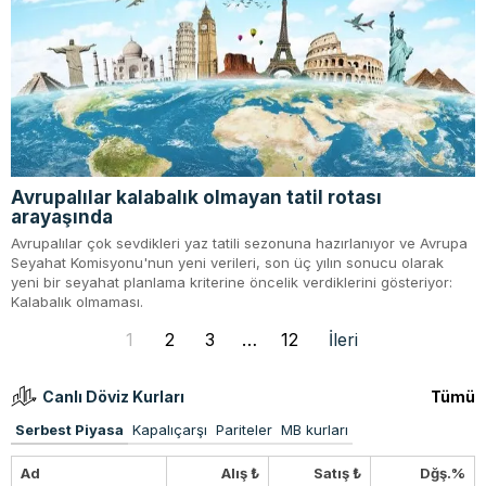
Avrupalılar kalabalık olmayan tatil rotası
arayaşında
Avrupalılar çok sevdikleri yaz tatili sezonuna hazırlanıyor ve Avrupa
Seyahat Komisyonu'nun yeni verileri, son üç yılın sonucu olarak
yeni bir seyahat planlama kriterine öncelik verdiklerini gösteriyor:
Kalabalık olmaması.
1
2
3
…
12
İleri
Canlı Döviz Kurları
Tümü
Serbest Piyasa
Kapalıçarşı
Pariteler
MB kurları
Ad
Alış ₺
Satış ₺
Dğş.%