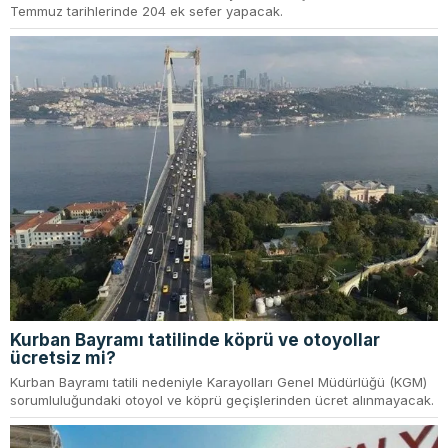
Temmuz tarihlerinde 204 ek sefer yapacak.
Kurban Bayramı tatilinde köprü ve otoyollar
ücretsiz mi?
Kurban Bayramı tatili nedeniyle Karayolları Genel Müdürlüğü (KGM)
sorumluluğundaki otoyol ve köprü geçişlerinden ücret alınmayacak.