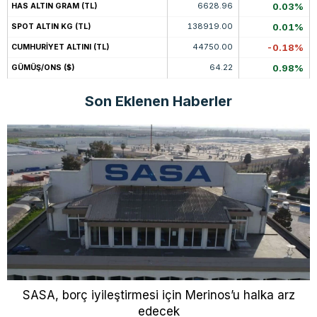
6628.96
0.03%
HAS ALTIN GRAM (TL)
138919.00
0.01%
SPOT ALTIN KG (TL)
44750.00
-0.18%
CUMHURİYET ALTINI (TL)
64.22
0.98%
GÜMÜŞ/ONS ($)
Son Eklenen Haberler
SASA, borç iyileştirmesi için Merinos’u halka arz
edecek