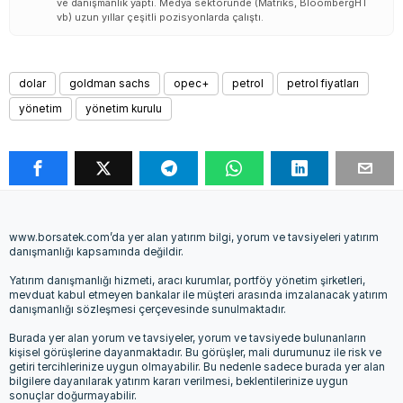
ve danışmanlık yaptı. Medya sektöründe (Matriks, BloombergHT
vb) uzun yıllar çeşitli pozisyonlarda çalıştı.
dolar
goldman sachs
opec+
petrol
petrol fiyatları
yönetim
yönetim kurulu
www.borsatek.com’da yer alan yatırım bilgi, yorum ve tavsiyeleri yatırım
danışmanlığı kapsamında değildir.
Yatırım danışmanlığı hizmeti, aracı kurumlar, portföy yönetim şirketleri,
mevduat kabul etmeyen bankalar ile müşteri arasında imzalanacak yatırım
danışmanlığı sözleşmesi çerçevesinde sunulmaktadır.
Burada yer alan yorum ve tavsiyeler, yorum ve tavsiyede bulunanların
kişisel görüşlerine dayanmaktadır. Bu görüşler, mali durumunuz ile risk ve
getiri tercihlerinize uygun olmayabilir. Bu nedenle sadece burada yer alan
bilgilere dayanılarak yatırım kararı verilmesi, beklentilerinize uygun
sonuçlar doğurmayabilir.