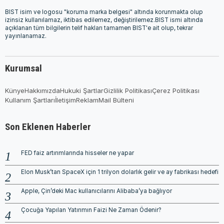
BIST isim ve logosu "koruma marka belgesi" altında korunmakta olup
izinsiz kullanılamaz, iktibas edilemez, değiştirilemez.BIST ismi altında
açıklanan tüm bilgilerin telif hakları tamamen BIST'e ait olup, tekrar
yayınlanamaz.
Kurumsal
Künye
Hakkımızda
Hukuki Şartlar
Gizlilik Politikası
Çerez Politikası
Kullanım Şartları
İletişim
Reklam
Mail Bülteni
Son Eklenen Haberler
FED faiz artırımlarında hisseler ne yapar
Elon Musk’tan SpaceX için 1 trilyon dolarlık gelir ve ay fabrikası hedefi
Apple, Çin’deki Mac kullanıcılarını Alibaba’ya bağlıyor
Çocuğa Yapılan Yatırımın Faizi Ne Zaman Ödenir?