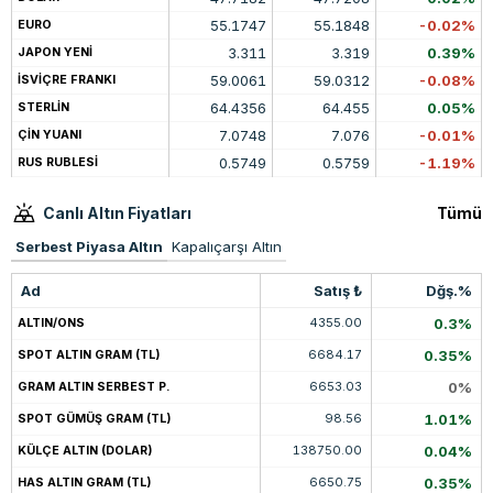
55.1747
55.1848
-0.02%
EURO
3.311
3.319
0.39%
JAPON YENİ
59.0061
59.0312
-0.08%
İSVİÇRE FRANKI
64.4356
64.455
0.05%
STERLİN
7.0748
7.076
-0.01%
ÇİN YUANI
0.5749
0.5759
-1.19%
RUS RUBLESİ
Canlı Altın Fiyatları
Tümü
Serbest Piyasa Altın
Kapalıçarşı Altın
Ad
Satış ₺
Dğş.%
4355.00
0.3%
ALTIN/ONS
6684.17
0.35%
SPOT ALTIN GRAM (TL)
6653.03
0%
GRAM ALTIN SERBEST P.
98.56
1.01%
SPOT GÜMÜŞ GRAM (TL)
138750.00
0.04%
KÜLÇE ALTIN (DOLAR)
6650.75
0.35%
HAS ALTIN GRAM (TL)