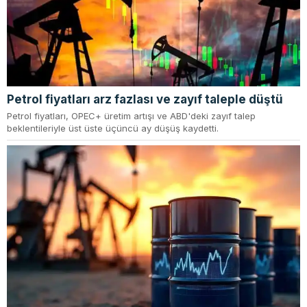
Petrol fiyatları arz fazlası ve zayıf taleple düştü
Petrol fiyatları, OPEC+ üretim artışı ve ABD'deki zayıf talep
beklentileriyle üst üste üçüncü ay düşüş kaydetti.