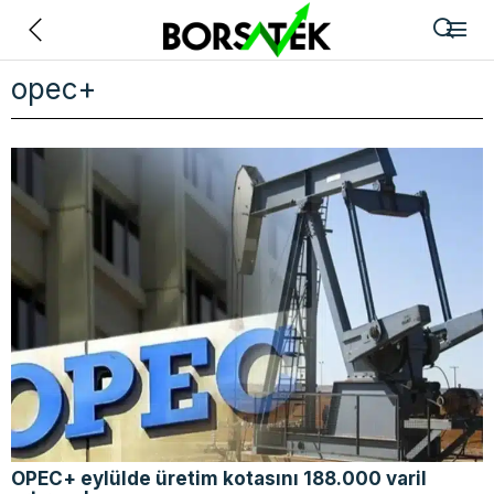
Geri
opec+
OPEC+ eylülde üretim kotasını 188.000 varil