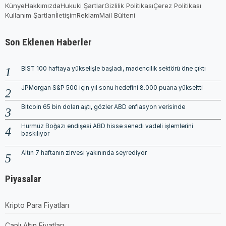
Künye
Hakkımızda
Hukuki Şartlar
Gizlilik Politikası
Çerez Politikası
Kullanım Şartları
İletişim
Reklam
Mail Bülteni
Son Eklenen Haberler
BIST 100 haftaya yükselişle başladı, madencilik sektörü öne çıktı
JPMorgan S&P 500 için yıl sonu hedefini 8.000 puana yükseltti
Bitcoin 65 bin doları aştı, gözler ABD enflasyon verisinde
Hürmüz Boğazı endişesi ABD hisse senedi vadeli işlemlerini
baskılıyor
Altın 7 haftanın zirvesi yakınında seyrediyor
Piyasalar
Kripto Para Fiyatları
Canlı Altın Fiyatları