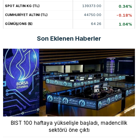
139373.00
0.34%
SPOT ALTIN KG (TL)
44750.00
-0.18%
CUMHURİYET ALTINI (TL)
64.26
1.04%
GÜMÜŞ/ONS ($)
Son Eklenen Haberler
BIST 100 haftaya yükselişle başladı, madencilik
sektörü öne çıktı