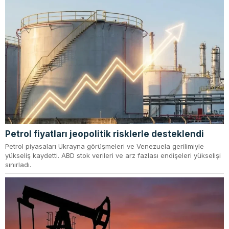
Petrol fiyatları jeopolitik risklerle desteklendi
Petrol piyasaları Ukrayna görüşmeleri ve Venezuela gerilimiyle
yükseliş kaydetti. ABD stok verileri ve arz fazlası endişeleri yükselişi
sınırladı.