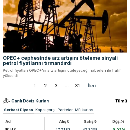
OPEC+ cephesinde arz artışını öteleme sinyali
petrol fiyatlarını tırmandırdı
Petrol fiyatları OPEC+'ın arz artışını öteleyeceği haberleri ile hafif
yükseldi.
1
2
3
…
31
İleri
Canlı Döviz Kurları
Tümü
Serbest Piyasa
Kapalıçarşı
Pariteler
MB kurları
Ad
Alış ₺
Satış ₺
Dğş.%
47.7182
47.7208
0.02%
DOLAR