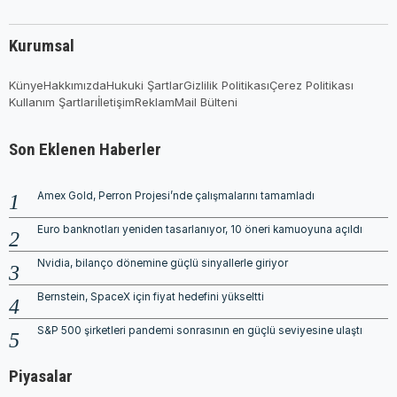
Kurumsal
Künye
Hakkımızda
Hukuki Şartlar
Gizlilik Politikası
Çerez Politikası
Kullanım Şartları
İletişim
Reklam
Mail Bülteni
Son Eklenen Haberler
Amex Gold, Perron Projesi’nde çalışmalarını tamamladı
Euro banknotları yeniden tasarlanıyor, 10 öneri kamuoyuna açıldı
Nvidia, bilanço dönemine güçlü sinyallerle giriyor
Bernstein, SpaceX için fiyat hedefini yükseltti
S&P 500 şirketleri pandemi sonrasının en güçlü seviyesine ulaştı
Piyasalar