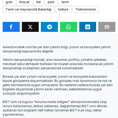
gıda
ihracat
kat
parti
tarım
Tarım ve Hayvancılık Bakanlığı
türkiye
Türkmenistan
www.borsatek.com’da yer alan yatırım bilgi, yorum ve tavsiyeleri yatırım
danışmanlığı kapsamında değildir.
Yatırım danışmanlığı hizmeti, aracı kurumlar, portföy yönetim şirketleri,
mevduat kabul etmeyen bankalar ile müşteri arasında imzalanacak yatırım
danışmanlığı sözleşmesi çerçevesinde sunulmaktadır.
Burada yer alan yorum ve tavsiyeler, yorum ve tavsiyede bulunanların
kişisel görüşlerine dayanmaktadır. Bu görüşler, mali durumunuz ile risk ve
getiri tercihlerinize uygun olmayabilir. Bu nedenle sadece burada yer alan
bilgilere dayanılarak yatırım kararı verilmesi, beklentilerinize uygun
sonuçlar doğurmayabilir.
BIST isim ve logosu "koruma marka belgesi" altında korunmakta olup
izinsiz kullanılamaz, iktibas edilemez, değiştirilemez.BIST ismi altında
açıklanan tüm bilgilerin telif hakları tamamen BIST'e ait olup, tekrar
yayınlanamaz.