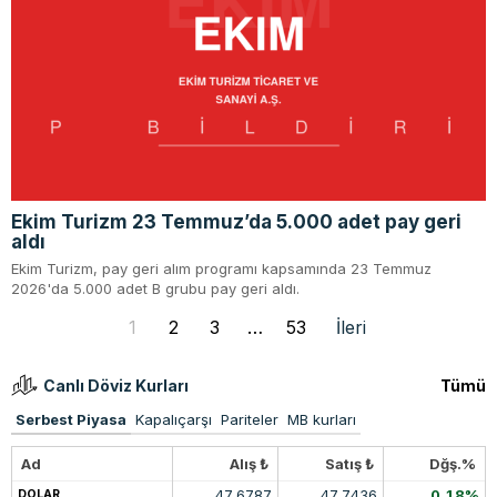
Ekim Turizm 23 Temmuz’da 5.000 adet pay geri
aldı
Ekim Turizm, pay geri alım programı kapsamında 23 Temmuz
2026'da 5.000 adet B grubu pay geri aldı.
1
2
3
…
53
İleri
Canlı Döviz Kurları
Tümü
Serbest Piyasa
Kapalıçarşı
Pariteler
MB kurları
Ad
Alış ₺
Satış ₺
Dğş.%
47.6787
47.7436
0.18%
DOLAR