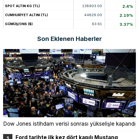
138903.00
2.4%
SPOT ALTIN KG (TL)
44829.00
2.19%
CUMHURİYET ALTINI (TL)
63.61
3.37%
GÜMÜŞ/ONS ($)
Son Eklenen Haberler
Dow Jones istihdam verisi sonrası yükselişle kapandı
Ford tarihte ilk kez dört kapılı Mustang