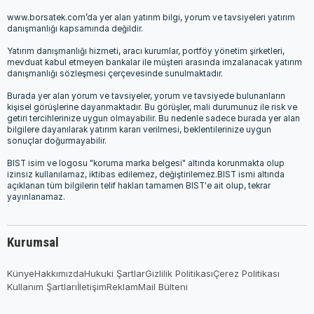
www.borsatek.com’da yer alan yatırım bilgi, yorum ve tavsiyeleri yatırım
danışmanlığı kapsamında değildir.
Yatırım danışmanlığı hizmeti, aracı kurumlar, portföy yönetim şirketleri,
mevduat kabul etmeyen bankalar ile müşteri arasında imzalanacak yatırım
danışmanlığı sözleşmesi çerçevesinde sunulmaktadır.
Burada yer alan yorum ve tavsiyeler, yorum ve tavsiyede bulunanların
kişisel görüşlerine dayanmaktadır. Bu görüşler, mali durumunuz ile risk ve
getiri tercihlerinize uygun olmayabilir. Bu nedenle sadece burada yer alan
bilgilere dayanılarak yatırım kararı verilmesi, beklentilerinize uygun
sonuçlar doğurmayabilir.
BIST isim ve logosu "koruma marka belgesi" altında korunmakta olup
izinsiz kullanılamaz, iktibas edilemez, değiştirilemez.BIST ismi altında
açıklanan tüm bilgilerin telif hakları tamamen BIST'e ait olup, tekrar
yayınlanamaz.
Kurumsal
Künye
Hakkımızda
Hukuki Şartlar
Gizlilik Politikası
Çerez Politikası
Kullanım Şartları
İletişim
Reklam
Mail Bülteni