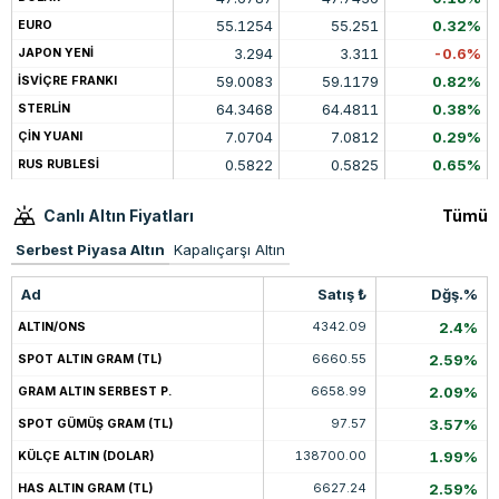
55.1254
55.251
0.32%
EURO
3.294
3.311
-0.6%
JAPON YENİ
59.0083
59.1179
0.82%
İSVİÇRE FRANKI
64.3468
64.4811
0.38%
STERLİN
7.0704
7.0812
0.29%
ÇİN YUANI
0.5822
0.5825
0.65%
RUS RUBLESİ
Canlı Altın Fiyatları
Tümü
Serbest Piyasa Altın
Kapalıçarşı Altın
Ad
Satış ₺
Dğş.%
4342.09
2.4%
ALTIN/ONS
6660.55
2.59%
SPOT ALTIN GRAM (TL)
6658.99
2.09%
GRAM ALTIN SERBEST P.
97.57
3.57%
SPOT GÜMÜŞ GRAM (TL)
138700.00
1.99%
KÜLÇE ALTIN (DOLAR)
6627.24
2.59%
HAS ALTIN GRAM (TL)