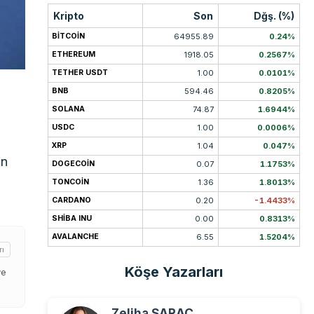
Kripto
Son
Dğş. (%)
BITCOIN
64955.89
0.24%
ETHEREUM
1918.05
0.2567%
TETHER USDT
1.00
0.0101%
BNB
594.46
0.8205%
SOLANA
74.87
1.6944%
USDC
1.00
0.0006%
XRP
1.04
0.047%
en
DOGECOIN
0.07
1.1753%
TONCOIN
1.36
1.8013%
CARDANO
0.20
-1.4433%
SHIBA INU
0.00
0.8313%
AVALANCHE
6.55
1.5204%
rı
Köşe Yazarları
ve
Zeliha SARAÇ