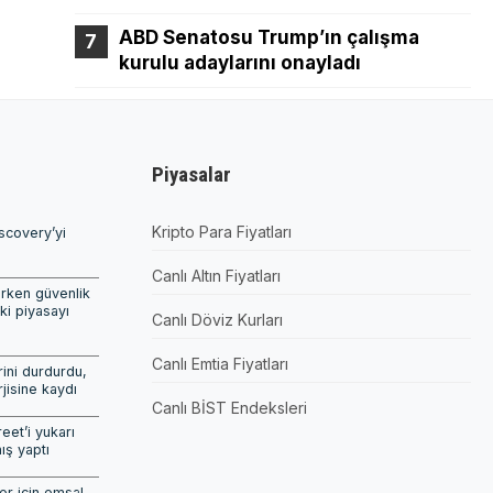
ABD Senatosu Trump’ın çalışma
kurulu adaylarını onayladı
Piyasalar
Kripto Para Fiyatları
scovery’yi
Canlı Altın Fiyatları
ırken güvenlik
ki piyasayı
Canlı Döviz Kurları
Canlı Emtia Fiyatları
ini durdurdu,
isine kaydı
Canlı BİST Endeksleri
reet’i yukarı
ış yaptı
er için emsal