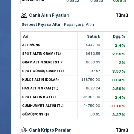
0.5822
0.5825
0.65%
RUS RUBLESİ
Canlı Altın Fiyatları
Tümü
Serbest Piyasa Altın
Kapalıçarşı Altın
Ad
Satış ₺
Dğş.%
4342.09
2.4%
ALTIN/ONS
6660.55
2.59%
SPOT ALTIN GRAM (TL)
6653.03
2%
GRAM ALTIN SERBEST P.
97.57
3.57%
SPOT GÜMÜŞ GRAM (TL)
138750.00
0.04%
KÜLÇE ALTIN (DOLAR)
6627.24
2.59%
HAS ALTIN GRAM (TL)
138903.00
2.4%
SPOT ALTIN KG (TL)
44750.00
-0.18%
CUMHURİYET ALTINI (TL)
63.61
3.37%
GÜMÜŞ/ONS ($)
Canlı Kripto Paralar
Tümü