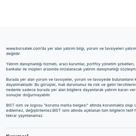
www.borsatek.com’da yer alan yatırım bilgi, yorum ve tavsiyeleri yatır
değildir.
Yatırım danışmanlığı hizmeti, aracı kurumlar, portföy yönetim şirketle
bankalar ile müşteri arasında imzalanacak yatırım danışmanlığı sözleş
Burada yer alan yorum ve tavsiyeler, yorum ve tavsiyede bulunanların k
dayanmaktadır. Bu görüşler, mali durumunuz ile risk ve getiri tercihleri
nedenle sadece burada yer alan bilgilere dayanılarak yatırım kararı ver
sonuçlar doğurmayabilir.
BIST isim ve logosu "koruma marka belgesi" altında korunmakta olup izi
edilemez, değiştirilemez.BIST ismi altında açıklanan tüm bilgilerin telif
tekrar yayınlanamaz.