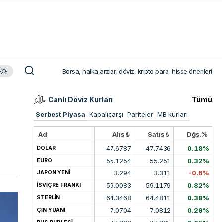
Borsa, halka arzlar, döviz, kripto para, hisse önerileri
Canlı Döviz Kurları
Tümü
Serbest Piyasa
Kapalıçarşı
Pariteler
MB kurları
Ad
Alış ₺
Satış ₺
Dğş.%
47.6787
47.7436
0.18%
DOLAR
55.1254
55.251
0.32%
EURO
3.294
3.311
-0.6%
JAPON YENİ
59.0083
59.1179
0.82%
İSVİÇRE FRANKI
64.3468
64.4811
0.38%
STERLİN
7.0704
7.0812
0.29%
ÇİN YUANI