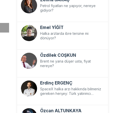
Petrol fiyatları ne yapıyor, nereye
gidiyor?
Emel YİĞİT
Halka arzlarda ibre tersine mi
dönüyor?
Özdilek COŞKUN
Brent ne yana düşer usta, fiyat
nereye?
Erdinç ERGENÇ
SpaceX halka arzı hakkında bilmeniz
gereken herşey: Türk yatırımcı
SpaceX’e nasıl yatırım yapar?
Özcan ALTUNKAYA