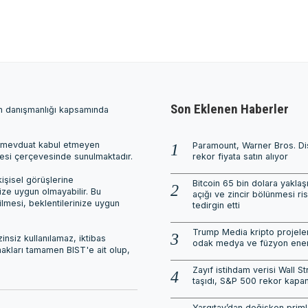
Son Eklenen Haberler
ım danışmanlığı kapsamında
ri, mevduat kabul etmeyen
Paramount, Warner Bros. Di
mesi çerçevesinde sunulmaktadır.
rekor fiyata satın alıyor
işisel görüşlerine
Bitcoin 65 bin dolara yaklaş
nize uygun olmayabilir. Bu
açığı ve zincir bölünmesi ris
ilmesi, beklentilerinize uygun
tedirgin etti
Trump Media kripto projeler
nsiz kullanılamaz, iktibas
odak medya ve füzyon enerj
 hakları tamamen BIST'e ait olup,
Zayıf istihdam verisi Wall St
taşıdı, S&P 500 rekor kapan
Yargıtay’dan değişken priml