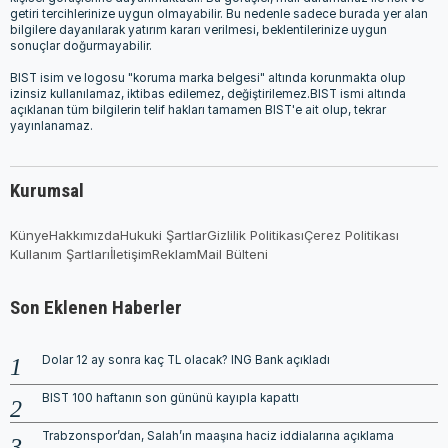
getiri tercihlerinize uygun olmayabilir. Bu nedenle sadece burada yer alan
bilgilere dayanılarak yatırım kararı verilmesi, beklentilerinize uygun
sonuçlar doğurmayabilir.
BIST isim ve logosu "koruma marka belgesi" altında korunmakta olup
izinsiz kullanılamaz, iktibas edilemez, değiştirilemez.BIST ismi altında
açıklanan tüm bilgilerin telif hakları tamamen BIST'e ait olup, tekrar
yayınlanamaz.
Kurumsal
Künye
Hakkımızda
Hukuki Şartlar
Gizlilik Politikası
Çerez Politikası
Kullanım Şartları
İletişim
Reklam
Mail Bülteni
Son Eklenen Haberler
Dolar 12 ay sonra kaç TL olacak? ING Bank açıkladı
BIST 100 haftanın son gününü kayıpla kapattı
Trabzonspor’dan, Salah’ın maaşına haciz iddialarına açıklama