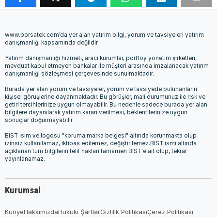
www.borsatek.com’da yer alan yatırım bilgi, yorum ve tavsiyeleri yatırım
danışmanlığı kapsamında değildir.
Yatırım danışmanlığı hizmeti, aracı kurumlar, portföy yönetim şirketleri,
mevduat kabul etmeyen bankalar ile müşteri arasında imzalanacak yatırım
danışmanlığı sözleşmesi çerçevesinde sunulmaktadır.
Burada yer alan yorum ve tavsiyeler, yorum ve tavsiyede bulunanların
kişisel görüşlerine dayanmaktadır. Bu görüşler, mali durumunuz ile risk ve
getiri tercihlerinize uygun olmayabilir. Bu nedenle sadece burada yer alan
bilgilere dayanılarak yatırım kararı verilmesi, beklentilerinize uygun
sonuçlar doğurmayabilir.
BIST isim ve logosu "koruma marka belgesi" altında korunmakta olup
izinsiz kullanılamaz, iktibas edilemez, değiştirilemez.BIST ismi altında
açıklanan tüm bilgilerin telif hakları tamamen BIST'e ait olup, tekrar
yayınlanamaz.
Kurumsal
Künye
Hakkımızda
Hukuki Şartlar
Gizlilik Politikası
Çerez Politikası