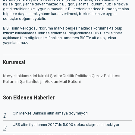
kişisel görüşlerine dayanmaktadır. Bu görüşler, mali durumunuz ile risk ve
getiri tercihlerinize uygun olmayabilir. Bu nedenle sadece burada yer alan
bilgilere dayanılarak yatırım kararı verilmesi, beklentilerinize uygun
sonuçlar doğurmayabilir.
BIST isim ve logosu "koruma marka belgesi" altında korunmakta olup
izinsiz kullanılamaz, iktibas edilemez, değiştirilemez.BIST ismi altında
açıklanan tüm bilgilerin telif hakları tamamen BIST'e ait olup, tekrar
yayınlanamaz.
Kurumsal
Künye
Hakkımızda
Hukuki Şartlar
Gizlilik Politikası
Çerez Politikası
Kullanım Şartları
İletişim
Reklam
Mail Bülteni
Son Eklenen Haberler
Çin Merkez Bankası altın almaya doymuyor!
UBS altın fiyatlarının 2027’de 5.000 dolara ulaşmasını bekliyor