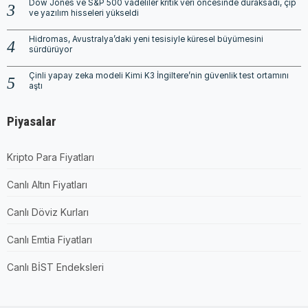
Dow Jones ve S&P 500 vadeliler kritik veri öncesinde duraksadı, çip
ve yazılım hisseleri yükseldi
Hidromas, Avustralya’daki yeni tesisiyle küresel büyümesini
sürdürüyor
Çinli yapay zeka modeli Kimi K3 İngiltere’nin güvenlik test ortamını
aştı
Piyasalar
Kripto Para Fiyatları
Canlı Altın Fiyatları
Canlı Döviz Kurları
Canlı Emtia Fiyatları
Canlı BİST Endeksleri