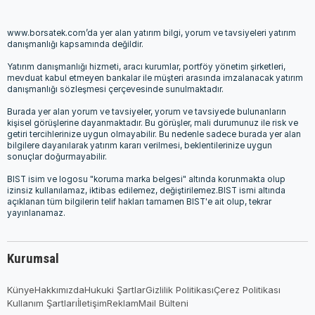
www.borsatek.com’da yer alan yatırım bilgi, yorum ve tavsiyeleri yatırım
danışmanlığı kapsamında değildir.
Yatırım danışmanlığı hizmeti, aracı kurumlar, portföy yönetim şirketleri,
mevduat kabul etmeyen bankalar ile müşteri arasında imzalanacak yatırım
danışmanlığı sözleşmesi çerçevesinde sunulmaktadır.
Burada yer alan yorum ve tavsiyeler, yorum ve tavsiyede bulunanların
kişisel görüşlerine dayanmaktadır. Bu görüşler, mali durumunuz ile risk ve
getiri tercihlerinize uygun olmayabilir. Bu nedenle sadece burada yer alan
bilgilere dayanılarak yatırım kararı verilmesi, beklentilerinize uygun
sonuçlar doğurmayabilir.
BIST isim ve logosu "koruma marka belgesi" altında korunmakta olup
izinsiz kullanılamaz, iktibas edilemez, değiştirilemez.BIST ismi altında
açıklanan tüm bilgilerin telif hakları tamamen BIST'e ait olup, tekrar
yayınlanamaz.
Kurumsal
Künye
Hakkımızda
Hukuki Şartlar
Gizlilik Politikası
Çerez Politikası
Kullanım Şartları
İletişim
Reklam
Mail Bülteni