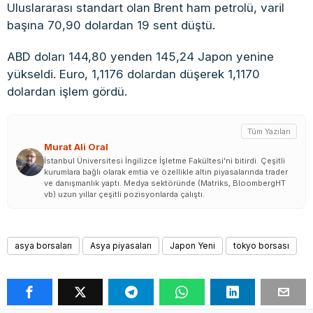
Uluslararası standart olan Brent ham petrolü, varil
başına 70,90 dolardan 19 sent düştü.
ABD doları 144,80 yenden 145,24 Japon yenine
yükseldi. Euro, 1,1176 dolardan düşerek 1,1170
dolardan işlem gördü.
Tüm Yazıları
Murat Ali Oral
İstanbul Üniversitesi İngilizce İşletme Fakültesi'ni bitirdi. Çeşitli
kurumlara bağlı olarak emtia ve özellikle altın piyasalarında trader
ve danışmanlık yaptı. Medya sektöründe (Matriks, BloombergHT
vb) uzun yıllar çeşitli pozisyonlarda çalıştı.
asya borsaları
Asya piyasaları
Japon Yeni
tokyo borsası