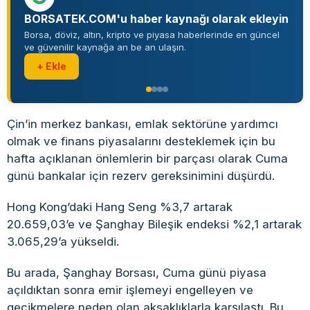
BORSATEK.COM'u haber kaynağı olarak ekleyin
Borsa, döviz, altın, kripto ve piyasa haberlerinde en güncel
ve güvenilir kaynağa an be an ulaşın.
+ Ekle
Çin’in merkez bankası, emlak sektörüne yardımcı
olmak ve finans piyasalarını desteklemek için bu
hafta açıklanan önlemlerin bir parçası olarak Cuma
günü bankalar için rezerv gereksinimini düşürdü.
Hong Kong’daki Hang Seng %3,7 artarak
20.659,03’e ve Şanghay Bileşik endeksi %2,1 artarak
3.065,29’a yükseldi.
Bu arada, Şanghay Borsası, Cuma günü piyasa
açıldıktan sonra emir işlemeyi engelleyen ve
gecikmelere neden olan aksaklıklarla karşılaştı. Bu,