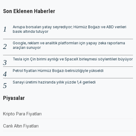
Son Eklenen Haberler
Avrupa borsaları yatay seyrediyor; Hürmüz Boğazı ve ABD verileri
baskı altında tutuyor
Google, reklam ve analitik platformları için yapay zeka raporlama
araçları sunuyor
Tesla için Çin birimi ayrılığı ve SpaceX birleşmesi söylentileri büyüyor
Petrol fiyatları Hürmüz Boğazı belirsizliğiyle yükseldi
Sanayi üretimi haziranda yıllık yüzde 1,4 geriledi
Piyasalar
Kripto Para Fiyatları
Canlı Altın Fiyatları