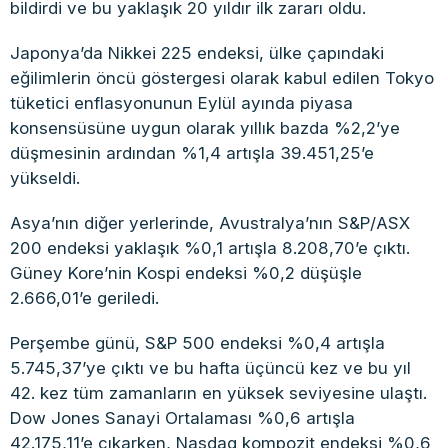
bildirdi ve bu yaklaşık 20 yıldır ilk zararı oldu.
Japonya’da Nikkei 225 endeksi, ülke çapındaki
eğilimlerin öncü göstergesi olarak kabul edilen Tokyo
tüketici enflasyonunun Eylül ayında piyasa
konsensüsüne uygun olarak yıllık bazda %2,2’ye
düşmesinin ardından %1,4 artışla 39.451,25’e
yükseldi.
Asya’nın diğer yerlerinde, Avustralya’nın S&P/ASX
200 endeksi yaklaşık %0,1 artışla 8.208,70’e çıktı.
Güney Kore’nin Kospi endeksi %0,2 düşüşle
2.666,01’e geriledi.
Perşembe günü, S&P 500 endeksi %0,4 artışla
5.745,37’ye çıktı ve bu hafta üçüncü kez ve bu yıl
42. kez tüm zamanların en yüksek seviyesine ulaştı.
Dow Jones Sanayi Ortalaması %0,6 artışla
42.175,11’e çıkarken, Nasdaq kompozit endeksi %0,6