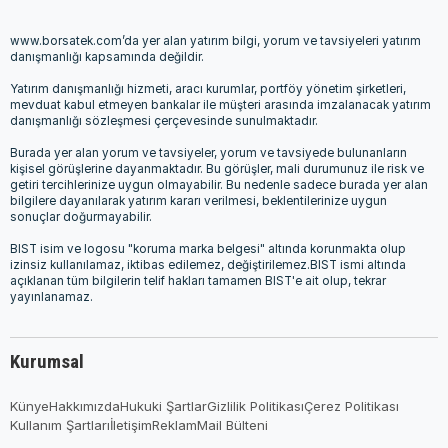
www.borsatek.com’da yer alan yatırım bilgi, yorum ve tavsiyeleri yatırım
danışmanlığı kapsamında değildir.
Yatırım danışmanlığı hizmeti, aracı kurumlar, portföy yönetim şirketleri,
mevduat kabul etmeyen bankalar ile müşteri arasında imzalanacak yatırım
danışmanlığı sözleşmesi çerçevesinde sunulmaktadır.
Burada yer alan yorum ve tavsiyeler, yorum ve tavsiyede bulunanların
kişisel görüşlerine dayanmaktadır. Bu görüşler, mali durumunuz ile risk ve
getiri tercihlerinize uygun olmayabilir. Bu nedenle sadece burada yer alan
bilgilere dayanılarak yatırım kararı verilmesi, beklentilerinize uygun
sonuçlar doğurmayabilir.
BIST isim ve logosu "koruma marka belgesi" altında korunmakta olup
izinsiz kullanılamaz, iktibas edilemez, değiştirilemez.BIST ismi altında
açıklanan tüm bilgilerin telif hakları tamamen BIST'e ait olup, tekrar
yayınlanamaz.
Kurumsal
Künye
Hakkımızda
Hukuki Şartlar
Gizlilik Politikası
Çerez Politikası
Kullanım Şartları
İletişim
Reklam
Mail Bülteni