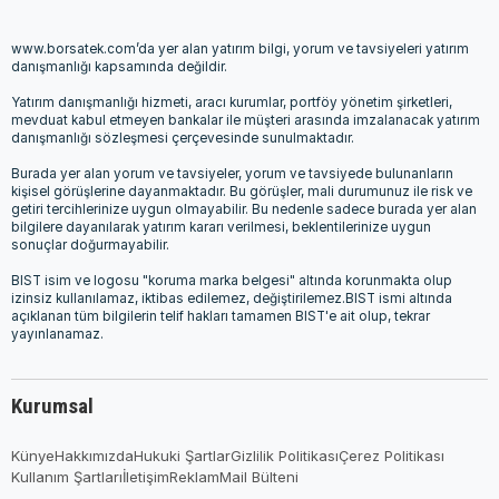
www.borsatek.com’da yer alan yatırım bilgi, yorum ve tavsiyeleri yatırım
danışmanlığı kapsamında değildir.
Yatırım danışmanlığı hizmeti, aracı kurumlar, portföy yönetim şirketleri,
mevduat kabul etmeyen bankalar ile müşteri arasında imzalanacak yatırım
danışmanlığı sözleşmesi çerçevesinde sunulmaktadır.
Burada yer alan yorum ve tavsiyeler, yorum ve tavsiyede bulunanların
kişisel görüşlerine dayanmaktadır. Bu görüşler, mali durumunuz ile risk ve
getiri tercihlerinize uygun olmayabilir. Bu nedenle sadece burada yer alan
bilgilere dayanılarak yatırım kararı verilmesi, beklentilerinize uygun
sonuçlar doğurmayabilir.
BIST isim ve logosu "koruma marka belgesi" altında korunmakta olup
izinsiz kullanılamaz, iktibas edilemez, değiştirilemez.BIST ismi altında
açıklanan tüm bilgilerin telif hakları tamamen BIST'e ait olup, tekrar
yayınlanamaz.
Kurumsal
Künye
Hakkımızda
Hukuki Şartlar
Gizlilik Politikası
Çerez Politikası
Kullanım Şartları
İletişim
Reklam
Mail Bülteni