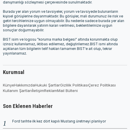
danışmanlığı sözleşmesi çerçevesinde sunulmaktadır.
Burada yer alan yorum ve tavsiyeler, yorum ve tavsiyede bulunanların
kişisel görüşlerine dayanmaktadır. Bu görüşler, mali durumunuz ile risk ve
getiri tercihlerinize uygun olmayabilir. Bu nedenle sadece burada yer alan
bilgilere dayanılarak yatırım kararı verilmesi, beklentilerinize uygun
sonuçlar doğurmayabilir.
BIST isim ve logosu "koruma marka belgesi" altında korunmakta olup
izinsiz kullanılamaz, iktibas edilemez, değiştirilemez.BIST ismi altında
açıklanan tüm bilgilerin telif hakları tamamen BIST'e ait olup, tekrar
yayınlanamaz.
Kurumsal
Künye
Hakkımızda
Hukuki Şartlar
Gizlilik Politikası
Çerez Politikası
Kullanım Şartları
İletişim
Reklam
Mail Bülteni
Son Eklenen Haberler
Ford tarihte ilk kez dört kapılı Mustang üretmeyi planlıyor