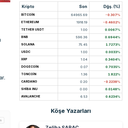
Kripto
Son
Dğş. (%)
BITCOIN
64965.69
-0.307%
ETHEREUM
1918.19
-0.4602%
TETHER USDT
1.00
0.0067%
BNB
596.36
0.6944%
ı
SOLANA
75.45
1.7273%
USDC
1.00
0.0033%
XRP
1.04
0.3404%
DOGECOIN
0.07
0.7035%
TONCOIN
1.36
1.822%
ar.
CARDANO
0.20
-0.2238%
SHIBA INU
0.00
0.0148%
AVALANCHE
6.53
0.6234%
Köşe Yazarları
rı
Zeliha SARAÇ