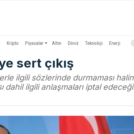
i
Kripto
Piyasalar
Altın
Döviz
Teknoloji
Enerji
e sert çıkış
rle ilgili sözlerinde durmaması hali
dahil ilgili anlaşmaları iptal edeceği