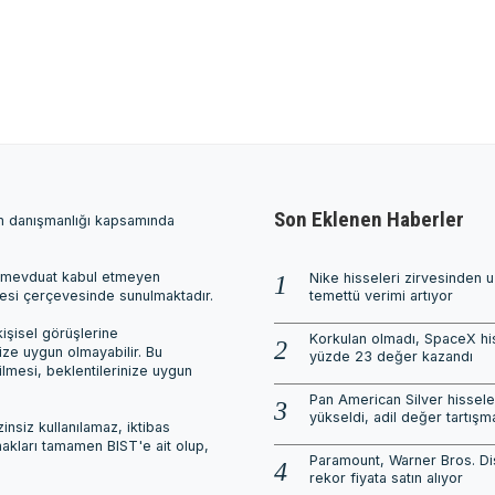
Son Eklenen Haberler
ım danışmanlığı kapsamında
ri, mevduat kabul etmeyen
Nike hisseleri zirvesinden 
mesi çerçevesinde sunulmaktadır.
temettü verimi artıyor
işisel görüşlerine
Korkulan olmadı, SpaceX his
nize uygun olmayabilir. Bu
yüzde 23 değer kazandı
ilmesi, beklentilerinize uygun
Pan American Silver hissele
yükseldi, adil değer tartışm
nsiz kullanılamaz, iktibas
 hakları tamamen BIST'e ait olup,
Paramount, Warner Bros. Di
rekor fiyata satın alıyor