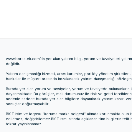
www.borsatek.com’da yer alan yatırım bilgi, yorum ve tavsiyeleri yatır
değildir.
Yatırım danışmanlığı hizmeti, aracı kurumlar, portföy yönetim şirketle
bankalar ile müşteri arasında imzalanacak yatırım danışmanlığı sözleş
Burada yer alan yorum ve tavsiyeler, yorum ve tavsiyede bulunanların k
dayanmaktadır. Bu görüşler, mali durumunuz ile risk ve getiri tercihleri
nedenle sadece burada yer alan bilgilere dayanılarak yatırım kararı ver
sonuçlar doğurmayabilir.
BIST isim ve logosu "koruma marka belgesi" altında korunmakta olup izi
edilemez, değiştirilemez.BIST ismi altında açıklanan tüm bilgilerin telif
tekrar yayınlanamaz.