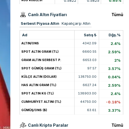
0.5822
0.5825
0.65%
RUS RUBLESİ
Canlı Altın Fiyatları
Tümü
Serbest Piyasa Altın
Kapalıçarşı Altın
Ad
Satış ₺
Dğş.%
4342.09
2.4%
ALTIN/ONS
6660.55
2.59%
SPOT ALTIN GRAM (TL)
6653.03
2%
GRAM ALTIN SERBEST P.
97.57
3.57%
SPOT GÜMÜŞ GRAM (TL)
138750.00
0.04%
KÜLÇE ALTIN (DOLAR)
6627.24
2.59%
HAS ALTIN GRAM (TL)
138903.00
2.4%
SPOT ALTIN KG (TL)
44750.00
-0.18%
CUMHURİYET ALTINI (TL)
63.61
3.37%
GÜMÜŞ/ONS ($)
Canlı Kripto Paralar
Tümü