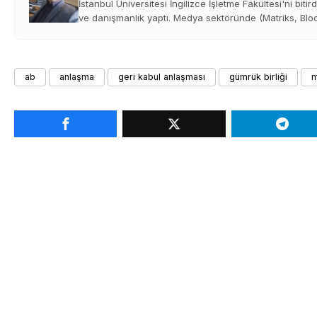
İstanbul Üniversitesi İngilizce İşletme Fakültesi'ni bitir
ve danışmanlık yaptı. Medya sektöründe (Matriks, Bloom
ab
anlaşma
geri kabul anlaşması
gümrük birliği
m