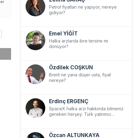
der
Petrol fiyatları ne yapıyor, nereye
gidiyor?
Emel YİĞİT
Halka arzlarda ibre tersine mi
dönüyor?
Özdilek COŞKUN
Brent ne yana düşer usta, fiyat
nereye?
Erdinç ERGENÇ
SpaceX halka arzı hakkında bilmeniz
gereken herşey: Türk yatırımcı
SpaceX’e nasıl yatırım yapar?
Özcan ALTUNKAYA