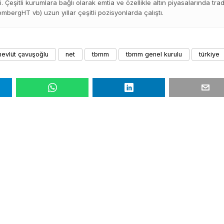
di. Çeşitli kurumlara bağlı olarak emtia ve özellikle altın piyasalarında tra
bergHT vb) uzun yıllar çeşitli pozisyonlarda çalıştı.
evlüt çavuşoğlu
net
tbmm
tbmm genel kurulu
türkiye