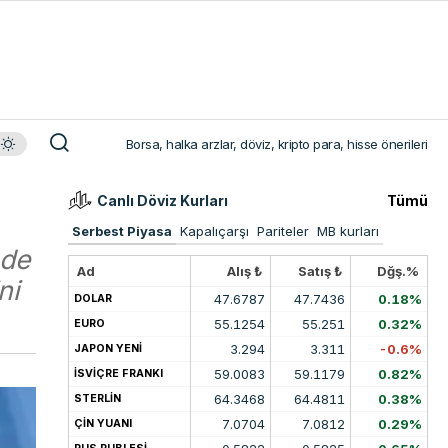
Borsa, halka arzlar, döviz, kripto para, hisse önerileri
Canlı Döviz Kurları
Tümü
Serbest Piyasa
Kapalıçarşı
Pariteler
MB kurları
nde
Ad
Alış ₺
Satış ₺
Dğş.%
ni
47.6787
47.7436
0.18%
DOLAR
55.1254
55.251
0.32%
EURO
3.294
3.311
-0.6%
JAPON YENİ
59.0083
59.1179
0.82%
İSVİÇRE FRANKI
64.3468
64.4811
0.38%
STERLİN
7.0704
7.0812
0.29%
ÇİN YUANI