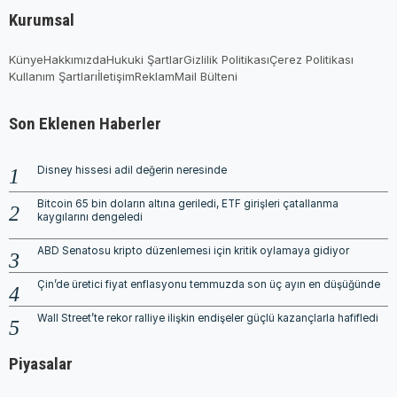
Kurumsal
Künye
Hakkımızda
Hukuki Şartlar
Gizlilik Politikası
Çerez Politikası
Kullanım Şartları
İletişim
Reklam
Mail Bülteni
Son Eklenen Haberler
Disney hissesi adil değerin neresinde
Bitcoin 65 bin doların altına geriledi, ETF girişleri çatallanma
kaygılarını dengeledi
ABD Senatosu kripto düzenlemesi için kritik oylamaya gidiyor
Çin’de üretici fiyat enflasyonu temmuzda son üç ayın en düşüğünde
Wall Street’te rekor ralliye ilişkin endişeler güçlü kazançlarla hafifledi
Piyasalar