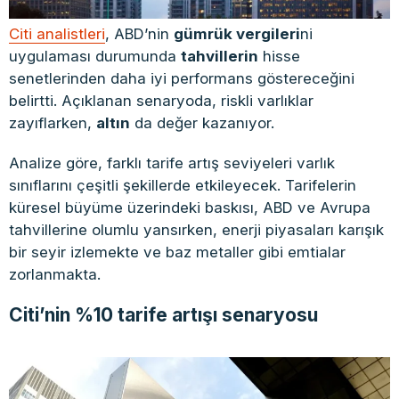
Citi analistleri
, ABD’nin
gümrük vergileri
ni
uygulaması durumunda
tahvillerin
hisse
senetlerinden daha iyi performans göstereceğini
belirtti. Açıklanan senaryoda, riskli varlıklar
zayıflarken,
altın
da değer kazanıyor.​
Analize göre, farklı tarife artış seviyeleri varlık
sınıflarını çeşitli şekillerde etkileyecek. Tarifelerin
küresel büyüme üzerindeki baskısı, ABD ve Avrupa
tahvillerine olumlu yansırken, enerji piyasaları karışık
bir seyir izlemekte ve baz metaller gibi emtialar
zorlanmakta.​
Citi’nin
%10 tarife artışı senaryosu