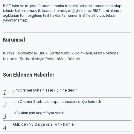
BIST isim ve logosu "koruma marka belgesi" altında korunmakta olup
izinsiz kullanılamaz, iktibas edilemez, değiştirilemez.BIST ismi altında
açıklanan tüm bilgilerin telif hakları tamamen BIST'e ait olup, tekrar
yayınlanamaz.
Kurumsal
Künye
Hakkımızda
Hukuki Şartlar
Gizlilik Politikası
Çerez Politikası
Kullanım Şartları
İletişim
Reklam
Mail Bülteni
Son Eklenen Haberler
Jim Cramer Meta hissesi için ne dedi?
Jim Cramer Starbucks toparlanmasını değerlendirdi
UBS altın için hedef fiyat verdi
AMD’den Nvidia’ya karşı kritik hamle