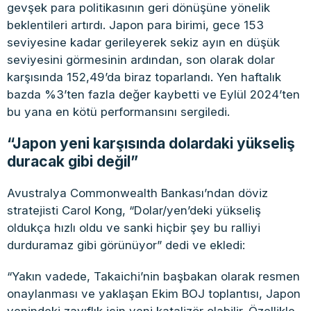
gevşek para politikasının geri dönüşüne yönelik
beklentileri artırdı. Japon para birimi, gece 153
seviyesine kadar gerileyerek sekiz ayın en düşük
seviyesini görmesinin ardından, son olarak dolar
karşısında 152,49’da biraz toparlandı. Yen haftalık
bazda %3’ten fazla değer kaybetti ve Eylül 2024’ten
bu yana en kötü performansını sergiledi.
“Japon yeni karşısında dolardaki yükseliş
duracak gibi değil”
Avustralya Commonwealth Bankası’ndan döviz
stratejisti Carol Kong, “Dolar/yen’deki yükseliş
oldukça hızlı oldu ve sanki hiçbir şey bu ralliyi
durduramaz gibi görünüyor” dedi ve ekledi:
“Yakın vadede, Takaichi’nin başbakan olarak resmen
onaylanması ve yaklaşan Ekim BOJ toplantısı, Japon
yenindeki zayıflık için yeni katalizör olabilir. Özellikle