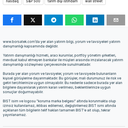
nasdaq
S&P 500
tarım dışı istihdam
wall street
www.borsatek.com’da yer alan yatırım bilgi, yorum ve tavsiyeleri yatırım
danışmanlığı kapsamında değildir.
Yatırım danışmanlığı hizmeti, aracı kurumlar, portföy yönetim şirketleri,
mevduat kabul etmeyen bankalar ile müşteri arasında imzalanacak yatırım
danışmanlığı sözleşmesi çerçevesinde sunulmaktadır.
Burada yer alan yorum ve tavsiyeler, yorum ve tavsiyede bulunanların
kişisel görüşlerine dayanmaktadır. Bu görüşler, mali durumunuz ile risk ve
getiri tercihlerinize uygun olmayabilir. Bu nedenle sadece burada yer alan
bilgilere dayanılarak yatırım kararı verilmesi, beklentilerinize uygun
sonuçlar doğurmayabilir.
BIST isim ve logosu "koruma marka belgesi" altında korunmakta olup
izinsiz kullanılamaz, iktibas edilemez, değiştirilemez.BIST ismi altında
açıklanan tüm bilgilerin telif hakları tamamen BIST'e ait olup, tekrar
yayınlanamaz.