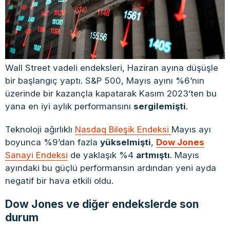
Wall Street vadeli endeksleri, Haziran ayına düşüşle
bir başlangıç yaptı. S&P 500, Mayıs ayını %6’nın
üzerinde bir kazançla kapatarak Kasım 2023’ten bu
yana en iyi aylık performansını
sergilemişti
.
Teknoloji ağırlıklı
Nasdaq Bileşik Endeksi
Mayıs ayı
boyunca %9’dan fazla
yükselmişti
,
Dow Jones
Sanayi Endeksi
de yaklaşık %4
artmıştı
. Mayıs
ayındaki bu güçlü performansın ardından yeni ayda
negatif bir hava etkili oldu.
Dow Jones ve diğer endekslerde son
durum