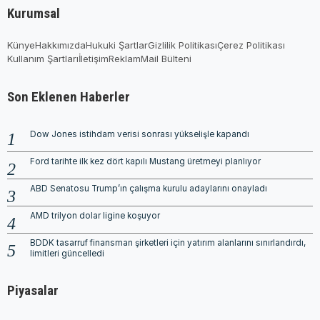
Kurumsal
Künye
Hakkımızda
Hukuki Şartlar
Gizlilik Politikası
Çerez Politikası
Kullanım Şartları
İletişim
Reklam
Mail Bülteni
Son Eklenen Haberler
Dow Jones istihdam verisi sonrası yükselişle kapandı
Ford tarihte ilk kez dört kapılı Mustang üretmeyi planlıyor
ABD Senatosu Trump’ın çalışma kurulu adaylarını onayladı
AMD trilyon dolar ligine koşuyor
BDDK tasarruf finansman şirketleri için yatırım alanlarını sınırlandırdı,
limitleri güncelledi
Piyasalar