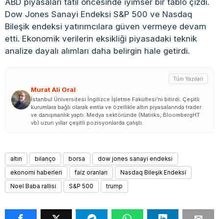
ABD piyasaları tatil öncesinde iyimser bir tablo çizdi.
Dow Jones Sanayi Endeksi S&P 500 ve Nasdaq
Bileşik endeksi yatırımcılara güven vermeye devam
etti. Ekonomik verilerin eksikliği piyasadaki teknik
analize dayalı alımları daha belirgin hale getirdi.
Tüm Yazıları
Murat Ali Oral
İstanbul Üniversitesi İngilizce İşletme Fakültesi'ni bitirdi. Çeşitli
kurumlara bağlı olarak emtia ve özellikle altın piyasalarında trader
ve danışmanlık yaptı. Medya sektöründe (Matriks, BloombergHT
vb) uzun yıllar çeşitli pozisyonlarda çalıştı.
altın
bilanço
borsa
dow jones sanayi endeksi
ekonomi haberleri
faiz oranları
Nasdaq Bileşik Endeksi
Noel Baba rallisi
S&P 500
trump