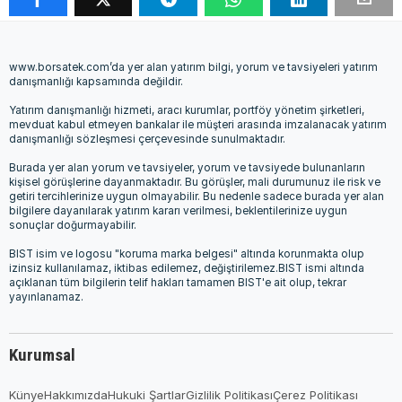
www.borsatek.com’da yer alan yatırım bilgi, yorum ve tavsiyeleri yatırım
danışmanlığı kapsamında değildir.
Yatırım danışmanlığı hizmeti, aracı kurumlar, portföy yönetim şirketleri,
mevduat kabul etmeyen bankalar ile müşteri arasında imzalanacak yatırım
danışmanlığı sözleşmesi çerçevesinde sunulmaktadır.
Burada yer alan yorum ve tavsiyeler, yorum ve tavsiyede bulunanların
kişisel görüşlerine dayanmaktadır. Bu görüşler, mali durumunuz ile risk ve
getiri tercihlerinize uygun olmayabilir. Bu nedenle sadece burada yer alan
bilgilere dayanılarak yatırım kararı verilmesi, beklentilerinize uygun
sonuçlar doğurmayabilir.
BIST isim ve logosu "koruma marka belgesi" altında korunmakta olup
izinsiz kullanılamaz, iktibas edilemez, değiştirilemez.BIST ismi altında
açıklanan tüm bilgilerin telif hakları tamamen BIST'e ait olup, tekrar
yayınlanamaz.
Kurumsal
Künye
Hakkımızda
Hukuki Şartlar
Gizlilik Politikası
Çerez Politikası