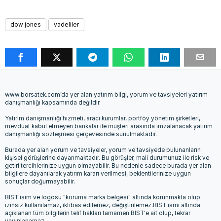
dow jones
vadeliler
www.borsatek.com’da yer alan yatırım bilgi, yorum ve tavsiyeleri yatırım
danışmanlığı kapsamında değildir.
Yatırım danışmanlığı hizmeti, aracı kurumlar, portföy yönetim şirketleri,
mevduat kabul etmeyen bankalar ile müşteri arasında imzalanacak yatırım
danışmanlığı sözleşmesi çerçevesinde sunulmaktadır.
Burada yer alan yorum ve tavsiyeler, yorum ve tavsiyede bulunanların
kişisel görüşlerine dayanmaktadır. Bu görüşler, mali durumunuz ile risk ve
getiri tercihlerinize uygun olmayabilir. Bu nedenle sadece burada yer alan
bilgilere dayanılarak yatırım kararı verilmesi, beklentilerinize uygun
sonuçlar doğurmayabilir.
BIST isim ve logosu "koruma marka belgesi" altında korunmakta olup
izinsiz kullanılamaz, iktibas edilemez, değiştirilemez.BIST ismi altında
açıklanan tüm bilgilerin telif hakları tamamen BIST'e ait olup, tekrar