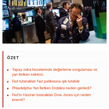
ÖZET
Yapay zeka hisselerinde değerleme sorgulaması ve
yarı iletken sektörü
Fed tutanakları faiz patikasına ışık tutabilir
Philadelphia Yarı İletken Endeksi neden geriledi?
Fed’in Haziran tutanakları Dow Jones için neden
önemli?