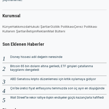
yayınlanamaz.
Kurumsal
Künye
Hakkımızda
Hukuki Şartlar
Gizlilik Politikası
Çerez Politikası
Kullanım Şartları
İletişim
Reklam
Mail Bülteni
Son Eklenen Haberler
Disney hissesi adil değerin neresinde
Bitcoin 65 bin doların altına geriledi, ETF girişleri çatallanma
kaygılarını dengeledi
ABD Senatosu kripto düzenlemesi için kritik oylamaya gidiyor
Çin’de üretici fiyat enflasyonu temmuzda son üç ayın en düşüğünde
Wall Street’te rekor ralliye ilişkin endişeler güçlü kazançlarla hafifledi