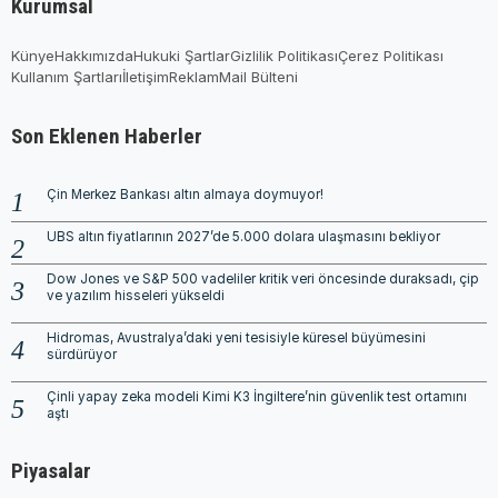
Kurumsal
Künye
Hakkımızda
Hukuki Şartlar
Gizlilik Politikası
Çerez Politikası
Kullanım Şartları
İletişim
Reklam
Mail Bülteni
Son Eklenen Haberler
Çin Merkez Bankası altın almaya doymuyor!
UBS altın fiyatlarının 2027’de 5.000 dolara ulaşmasını bekliyor
Dow Jones ve S&P 500 vadeliler kritik veri öncesinde duraksadı, çip
ve yazılım hisseleri yükseldi
Hidromas, Avustralya’daki yeni tesisiyle küresel büyümesini
sürdürüyor
Çinli yapay zeka modeli Kimi K3 İngiltere’nin güvenlik test ortamını
aştı
Piyasalar