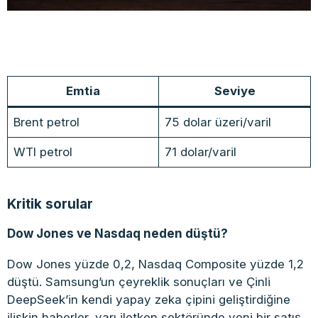
Emtia
Seviye
Brent petrol
75 dolar üzeri/varil
WTI petrol
71 dolar/varil
Kritik sorular
Dow Jones ve Nasdaq neden düştü?
Dow Jones yüzde 0,2, Nasdaq Composite yüzde 1,2
düştü. Samsung’un çeyreklik sonuçları ve Çinli
DeepSeek’in kendi yapay zeka çipini geliştirdiğine
ilişkin haberler, yarı iletken sektöründe yeni bir satış