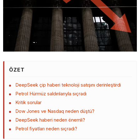
ÖZET
DeepSeek çip haberi teknoloji satışını derinleştirdi
Petrol Hürmüz saldırılarıyla sıçradı
Kritik sorular
Dow Jones ve Nasdaq neden düştü?
DeepSeek haberi neden önemli?
Petrol fiyatları neden sıçradı?