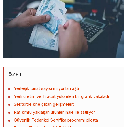
ÖZET
Yerleşik turist sayısı milyonları aştı
Yerli üretim ve ihracat yükselen bir grafik yakaladı
Sektörde öne çıkan gelişmeler:
Raf ömrü yaklaşan ürünler ihale ile satılıyor
Güvenilir Tedarikçi Sertifika programı pilotta