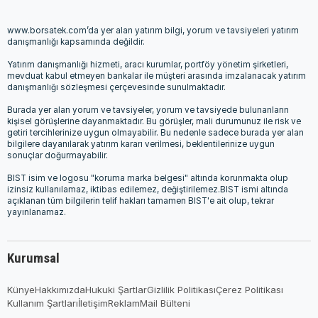
www.borsatek.com’da yer alan yatırım bilgi, yorum ve tavsiyeleri yatırım
danışmanlığı kapsamında değildir.
Yatırım danışmanlığı hizmeti, aracı kurumlar, portföy yönetim şirketleri,
mevduat kabul etmeyen bankalar ile müşteri arasında imzalanacak yatırım
danışmanlığı sözleşmesi çerçevesinde sunulmaktadır.
Burada yer alan yorum ve tavsiyeler, yorum ve tavsiyede bulunanların
kişisel görüşlerine dayanmaktadır. Bu görüşler, mali durumunuz ile risk ve
getiri tercihlerinize uygun olmayabilir. Bu nedenle sadece burada yer alan
bilgilere dayanılarak yatırım kararı verilmesi, beklentilerinize uygun
sonuçlar doğurmayabilir.
BIST isim ve logosu "koruma marka belgesi" altında korunmakta olup
izinsiz kullanılamaz, iktibas edilemez, değiştirilemez.BIST ismi altında
açıklanan tüm bilgilerin telif hakları tamamen BIST'e ait olup, tekrar
yayınlanamaz.
Kurumsal
Künye
Hakkımızda
Hukuki Şartlar
Gizlilik Politikası
Çerez Politikası
Kullanım Şartları
İletişim
Reklam
Mail Bülteni