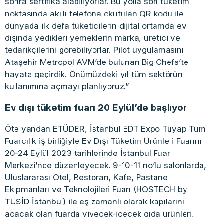
sonra sertifika alabiliyorlar. Bu yolla son tüketim
noktasında akıllı telefona okutulan QR kodu ile
dünyada ilk defa tüketicilerin dijital ortamda ev
dışında yedikleri yemeklerin marka, üretici ve
tedarikçilerini görebiliyorlar. Pilot uygulamasını
Ataşehir Metropol AVM’de bulunan Big Chefs’te
hayata geçirdik. Önümüzdeki yıl tüm sektörün
kullanımına açmayı planlıyoruz.”
Ev dışı tüketim fuarı 20 Eylül’de başlıyor
Öte yandan ETÜDER, İstanbul EDT Expo Tüyap Tüm
Fuarcılık iş birliğiyle Ev Dışı Tüketim Ürünleri Fuarını
20-24 Eylül 2023 tarihlerinde İstanbul Fuar
Merkezi’nde düzenleyecek. 9-10-11 no’lu salonlarda,
Uluslararası Otel, Restoran, Kafe, Pastane
Ekipmanları ve Teknolojileri Fuarı (HOSTECH by
TUSİD İstanbul) ile eş zamanlı olarak kapılarını
açacak olan fuarda yiyecek-içecek gıda ürünleri,