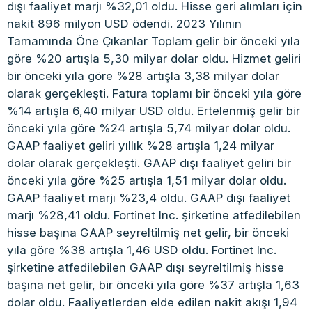
dışı faaliyet marjı %32,01 oldu. Hisse geri alımları için
nakit 896 milyon USD ödendi. 2023 Yılının
Tamamında Öne Çıkanlar Toplam gelir bir önceki yıla
göre %20 artışla 5,30 milyar dolar oldu. Hizmet geliri
bir önceki yıla göre %28 artışla 3,38 milyar dolar
olarak gerçekleşti. Fatura toplamı bir önceki yıla göre
%14 artışla 6,40 milyar USD oldu. Ertelenmiş gelir bir
önceki yıla göre %24 artışla 5,74 milyar dolar oldu.
GAAP faaliyet geliri yıllık %28 artışla 1,24 milyar
dolar olarak gerçekleşti. GAAP dışı faaliyet geliri bir
önceki yıla göre %25 artışla 1,51 milyar dolar oldu.
GAAP faaliyet marjı %23,4 oldu. GAAP dışı faaliyet
marjı %28,41 oldu. Fortinet Inc. şirketine atfedilebilen
hisse başına GAAP seyreltilmiş net gelir, bir önceki
yıla göre %38 artışla 1,46 USD oldu. Fortinet Inc.
şirketine atfedilebilen GAAP dışı seyreltilmiş hisse
başına net gelir, bir önceki yıla göre %37 artışla 1,63
dolar oldu. Faaliyetlerden elde edilen nakit akışı 1,94