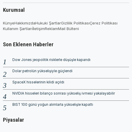
Kurumsal
Künye
Hakkımızda
Hukuki Şartlar
Gizlilik Politikası
Çerez Politikası
Kullanım Şartları
İletişim
Reklam
Mail Bülteni
Son Eklenen Haberler
Dow Jones jeopolitik risklerle düşüşle kapandı
Dolar petrolün yükselişiyle güçlendi
SpaceX hisselerinin kilidi açıldı
NVIDIA hisseleri bilanço sonrası yükseliş ivmesi yakalayabilir
BIST 100 günü yoğun alımlarla yükselişle kapattı
Piyasalar