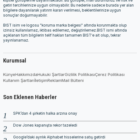
kişisel görüşlerine dayanmaktadır. Bu görüşler, mali durumunuz ile risk ve
getiri tercihlerinize uygun olmayabilir. Bu nedenle sadece burada yer alan
bilgilere dayanılarak yatırım kararı verilmesi, beklentilerinize uygun
sonuçlar doğurmayabilir.
BIST isim ve logosu "koruma marka belgesi" altında korunmakta olup
izinsiz kullanılamaz, iktibas edilemez, değiştirilemez.BIST ismi altında
açıklanan tüm bilgilerin telif hakları tamamen BIST'e ait olup, tekrar
yayınlanamaz.
Kurumsal
Künye
Hakkımızda
Hukuki Şartlar
Gizlilik Politikası
Çerez Politikası
Kullanım Şartları
İletişim
Reklam
Mail Bülteni
Son Eklenen Haberler
SPK’dan 4 şirketin halka arzına onay
Dow Jones kapanışta rekor tazeledi
Google’daki ayrılık Alphabet hisselerine satış getirdi