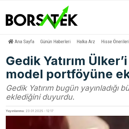
Ana Sayfa
Günün Haberleri
Halka Arz
Hisse Öneriler
Gedik Yatırım Ülker’i 
model portföyüne ek
Gedik Yatırım bugün yayınladığı b
eklediğini duyurdu.
Yayınlanma:
23.01.2025 - 12:17