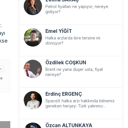
Petrol fiyatları ne yapıyor, nereye
gidiyor?
.
Emel YİĞİT
ayı
Halka arzlarda ibre tersine mi
ekse
dönüyor?
Özdilek COŞKUN
Brent ne yana düşer usta, fiyat
rı
nereye?
ve
Erdinç ERGENÇ
SpaceX halka arzı hakkında bilmeniz
gereken herşey: Türk yatırımcı
SpaceX’e nasıl yatırım yapar?
Özcan ALTUNKAYA