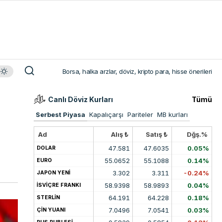
Borsa, halka arzlar, döviz, kripto para, hisse önerileri
Canlı Döviz Kurları
Tümü
Serbest Piyasa
Kapalıçarşı
Pariteler
MB kurları
Ad
Alış ₺
Satış ₺
Dğş.%
47.581
47.6035
0.05%
DOLAR
55.0652
55.1088
0.14%
EURO
3.302
3.311
-0.24%
JAPON YENİ
58.9398
58.9893
0.04%
İSVİÇRE FRANKI
64.191
64.228
0.18%
STERLİN
7.0496
7.0541
0.03%
ÇİN YUANI