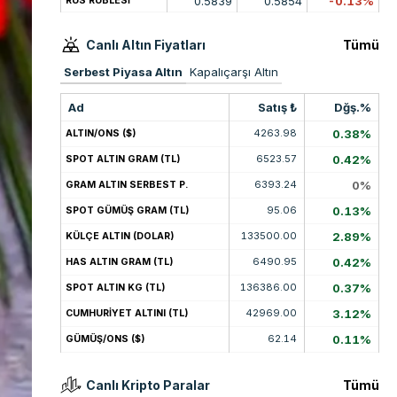
0.5839
0.5854
-0.13%
RUS RUBLESİ
Canlı Altın Fiyatları
Tümü
Serbest Piyasa Altın
Kapalıçarşı Altın
Ad
Satış ₺
Dğş.%
4263.98
0.38%
ALTIN/ONS ($)
6523.57
0.42%
SPOT ALTIN GRAM (TL)
6393.24
0%
GRAM ALTIN SERBEST P.
95.06
0.13%
SPOT GÜMÜŞ GRAM (TL)
133500.00
2.89%
KÜLÇE ALTIN (DOLAR)
6490.95
0.42%
HAS ALTIN GRAM (TL)
136386.00
0.37%
SPOT ALTIN KG (TL)
42969.00
3.12%
CUMHURİYET ALTINI (TL)
62.14
0.11%
GÜMÜŞ/ONS ($)
Canlı Kripto Paralar
Tümü