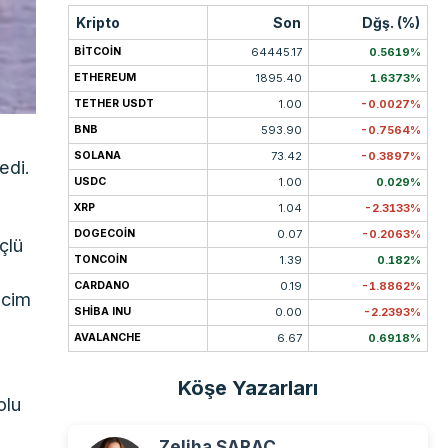
Kripto
Son
Dğş. (%)
BITCOIN
64445.17
0.5619%
ETHEREUM
1895.40
1.6373%
TETHER USDT
1.00
-0.0027%
BNB
593.90
-0.7564%
SOLANA
73.42
-0.3897%
edi.
USDC
1.00
0.029%
XRP
1.04
-2.3133%
DOGECOIN
0.07
-0.2063%
çlü
TONCOIN
1.39
0.182%
CARDANO
0.19
-1.8862%
acim
SHIBA INU
0.00
-2.2393%
AVALANCHE
6.67
0.6918%
Köşe Yazarları
olu
Zeliha SARAÇ