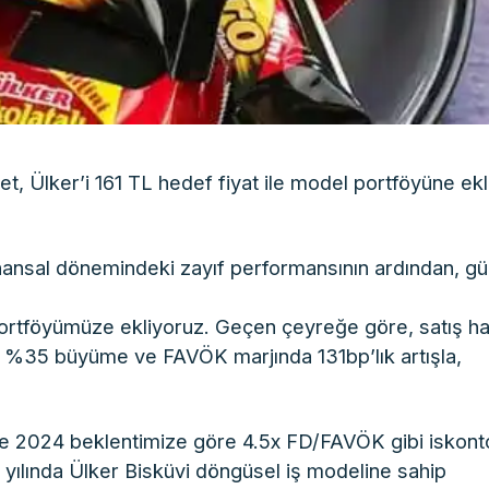
et, Ülker’i 161 TL hedef fiyat ile model portföyüne ekl
finansal dönemindeki zayıf performansının ardından, gü
rtföyümüze ekliyoruz. Geçen çeyreğe göre, satış h
e %35 büyüme ve FAVÖK marjında 131bp’lık artışla,
se 2024 beklentimize göre 4.5x FD/FAVÖK gibi iskont
 yılında Ülker Bisküvi döngüsel iş modeline sahip