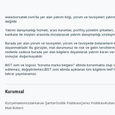
www.borsatek.com’da yer alan yatırım bilgi, yorum ve tavsiyeleri yatır
değildir.
Yatırım danışmanlığı hizmeti, aracı kurumlar, portföy yönetim şirketle
bankalar ile müşteri arasında imzalanacak yatırım danışmanlığı sözleş
Burada yer alan yorum ve tavsiyeler, yorum ve tavsiyede bulunanların k
dayanmaktadır. Bu görüşler, mali durumunuz ile risk ve getiri tercihleri
nedenle sadece burada yer alan bilgilere dayanılarak yatırım kararı ver
sonuçlar doğurmayabilir.
BIST isim ve logosu "koruma marka belgesi" altında korunmakta olup izi
edilemez, değiştirilemez.BIST ismi altında açıklanan tüm bilgilerin telif
tekrar yayınlanamaz.
Kurumsal
Künye
Hakkımızda
Hukuki Şartlar
Gizlilik Politikası
Çerez Politikası
Kullan
Mail Bülteni