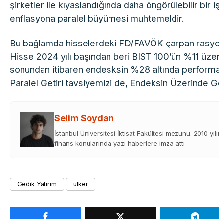
şirketler ile kıyaslandığında daha öngörülebilir bir i
enflasyona paralel büyümesi muhtemeldir.
Bu bağlamda hisselerdeki FD/FAVÖK çarpan rasyo
Hisse 2024 yılı başından beri BIST 100’ün %11 üz
sonundan itibaren endesksin %28 altında performa
Paralel Getiri tavsiyemizi de, Endeksin Üzerinde Ge
Selim Soydan
İstanbul Üniversitesi İktisat Fakültesi mezunu. 2010 yıl
finans konularında yazı haberlere imza attı
Gedik Yatırım
ülker