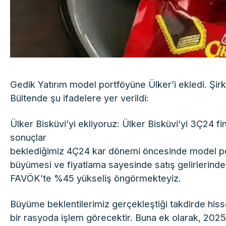
Gedik Yatırım model portföyüne Ülker’i ekledi. Şirk
Bültende şu ifadelere yer verildi:
Ülker Bisküvi’yi ekliyoruz: Ülker Bisküvi’yi 3Ç24 
sonuçlar
beklediğimiz 4Ç24 kar dönemi öncesinde model po
büyümesi ve fiyatlama sayesinde satış gelirlerind
FAVÖK’te %45 yükseliş öngörmekteyiz.
Büyüme beklentilerimiz gerçekleştiği takdirde his
bir rasyoda işlem görecektir. Buna ek olarak, 2025