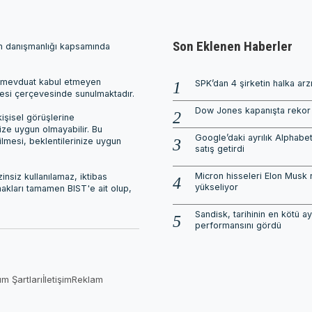
Son Eklenen Haberler
ım danışmanlığı kapsamında
ri, mevduat kabul etmeyen
SPK’dan 4 şirketin halka arz
mesi çerçevesinde sunulmaktadır.
Dow Jones kapanışta rekor 
işisel görüşlerine
nize uygun olmayabilir. Bu
Google’daki ayrılık Alphabet
ilmesi, beklentilerinize uygun
satış getirdi
Micron hisseleri Elon Musk 
nsiz kullanılamaz, iktibas
yükseliyor
 hakları tamamen BIST'e ait olup,
Sandisk, tarihinin en kötü ay
performansını gördü
ım Şartları
İletişim
Reklam