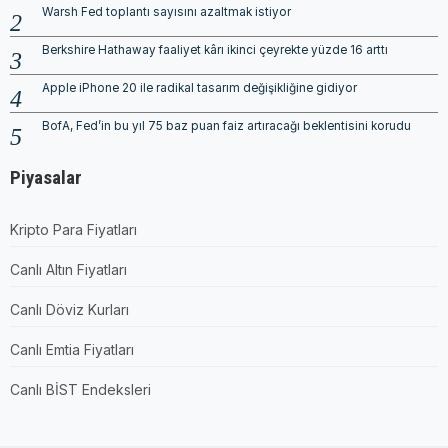
Warsh Fed toplantı sayısını azaltmak istiyor
Berkshire Hathaway faaliyet kârı ikinci çeyrekte yüzde 16 arttı
Apple iPhone 20 ile radikal tasarım değişikliğine gidiyor
BofA, Fed’in bu yıl 75 baz puan faiz artıracağı beklentisini korudu
Piyasalar
Kripto Para Fiyatları
Canlı Altın Fiyatları
Canlı Döviz Kurları
Canlı Emtia Fiyatları
Canlı BİST Endeksleri