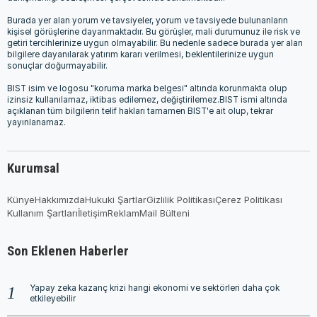
Burada yer alan yorum ve tavsiyeler, yorum ve tavsiyede bulunanların
kişisel görüşlerine dayanmaktadır. Bu görüşler, mali durumunuz ile risk ve
getiri tercihlerinize uygun olmayabilir. Bu nedenle sadece burada yer alan
bilgilere dayanılarak yatırım kararı verilmesi, beklentilerinize uygun
sonuçlar doğurmayabilir.
BIST isim ve logosu "koruma marka belgesi" altında korunmakta olup
izinsiz kullanılamaz, iktibas edilemez, değiştirilemez.BIST ismi altında
açıklanan tüm bilgilerin telif hakları tamamen BIST'e ait olup, tekrar
yayınlanamaz.
Kurumsal
Künye
Hakkımızda
Hukuki Şartlar
Gizlilik Politikası
Çerez Politikası
Kullanım Şartları
İletişim
Reklam
Mail Bülteni
Son Eklenen Haberler
Yapay zeka kazanç krizi hangi ekonomi ve sektörleri daha çok
etkileyebilir