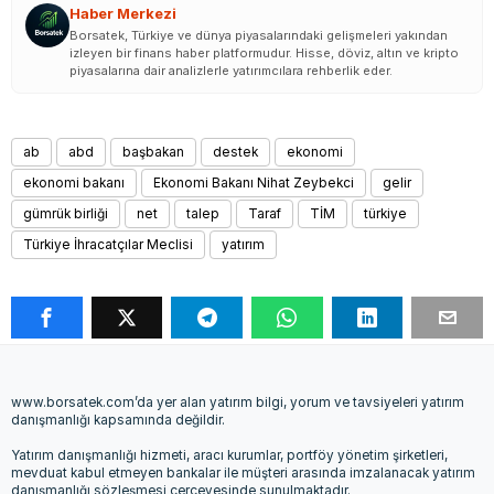
Haber Merkezi
Borsatek, Türkiye ve dünya piyasalarındaki gelişmeleri yakından
izleyen bir finans haber platformudur. Hisse, döviz, altın ve kripto
piyasalarına dair analizlerle yatırımcılara rehberlik eder.
ab
abd
başbakan
destek
ekonomi
ekonomi bakanı
Ekonomi Bakanı Nihat Zeybekci
gelir
gümrük birliği
net
talep
Taraf
TİM
türkiye
Türkiye İhracatçılar Meclisi
yatırım
www.borsatek.com’da yer alan yatırım bilgi, yorum ve tavsiyeleri yatırım
danışmanlığı kapsamında değildir.
Yatırım danışmanlığı hizmeti, aracı kurumlar, portföy yönetim şirketleri,
mevduat kabul etmeyen bankalar ile müşteri arasında imzalanacak yatırım
danışmanlığı sözleşmesi çerçevesinde sunulmaktadır.