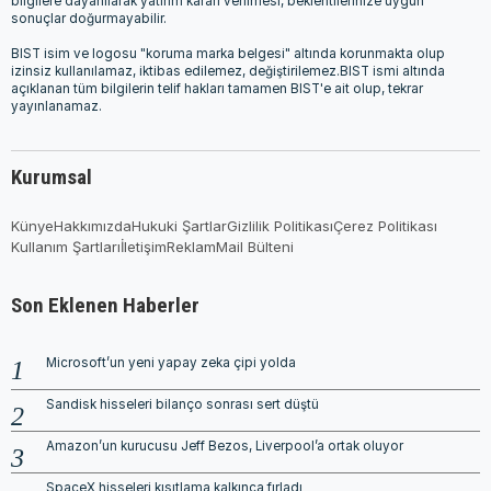
bilgilere dayanılarak yatırım kararı verilmesi, beklentilerinize uygun
sonuçlar doğurmayabilir.
BIST isim ve logosu "koruma marka belgesi" altında korunmakta olup
izinsiz kullanılamaz, iktibas edilemez, değiştirilemez.BIST ismi altında
açıklanan tüm bilgilerin telif hakları tamamen BIST'e ait olup, tekrar
yayınlanamaz.
Kurumsal
Künye
Hakkımızda
Hukuki Şartlar
Gizlilik Politikası
Çerez Politikası
Kullanım Şartları
İletişim
Reklam
Mail Bülteni
Son Eklenen Haberler
Microsoft’un yeni yapay zeka çipi yolda
Sandisk hisseleri bilanço sonrası sert düştü
Amazon’un kurucusu Jeff Bezos, Liverpool’a ortak oluyor
SpaceX hisseleri kısıtlama kalkınca fırladı