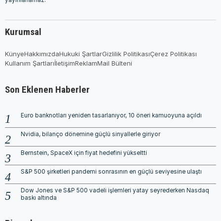
Kurumsal
Künye
Hakkımızda
Hukuki Şartlar
Gizlilik Politikası
Çerez Politikası
Kullanım Şartları
İletişim
Reklam
Mail Bülteni
Son Eklenen Haberler
Euro banknotları yeniden tasarlanıyor, 10 öneri kamuoyuna açıldı
Nvidia, bilanço dönemine güçlü sinyallerle giriyor
Bernstein, SpaceX için fiyat hedefini yükseltti
S&P 500 şirketleri pandemi sonrasının en güçlü seviyesine ulaştı
Dow Jones ve S&P 500 vadeli işlemleri yatay seyrederken Nasdaq
baskı altında