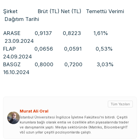
Şirket Brüt (TL) Net (TL) Temettü Verimi
Dağıtım Tarihi
ARASE 0,9137 0,8223 1,61%
23.09.2024
FLAP 0,0656 0,0591 0,53%
24.09.2024
BASGZ 0,8000 0,7200 3,03%
16.10.2024
Tüm Yazıları
Murat Ali Oral
İstanbul Üniversitesi İngilizce İşletme Fakültesi'ni bitirdi. Çeşitli
kurumlara bağlı olarak emtia ve özellikle altın piyasalarında trader
ve danışmanlık yaptı. Medya sektöründe (Matriks, BloombergHT
vb) uzun yıllar çeşitli pozisyonlarda çalıştı.