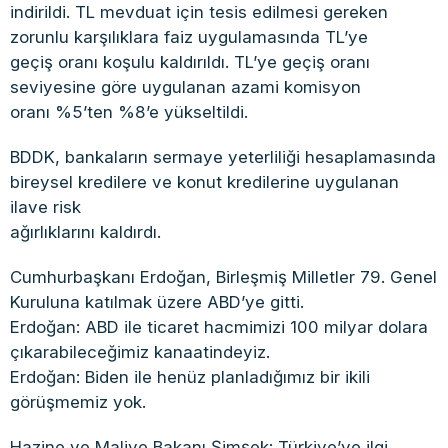
indirildi. TL mevduat için tesis edilmesi gereken
zorunlu karşılıklara faiz uygulamasında TL’ye
geçiş oranı koşulu kaldırıldı. TL’ye geçiş oranı
seviyesine göre uygulanan azami komisyon
oranı %5’ten %8’e yükseltildi.
BDDK, bankaların sermaye yeterliliği hesaplamasında
bireysel kredilere ve konut kredilerine uygulanan
ilave risk
ağırlıklarını kaldırdı.
Cumhurbaşkanı Erdoğan, Birleşmiş Milletler 79. Genel
Kuruluna katılmak üzere ABD’ye gitti.
Erdoğan: ABD ile ticaret hacmimizi 100 milyar dolara
çıkarabileceğimiz kanaatindeyiz.
Erdoğan: Biden ile henüz planladığımız bir ikili
görüşmemiz yok.
Hazine ve Maliye Bakanı Şimşek: Türkiye’ye ilgi