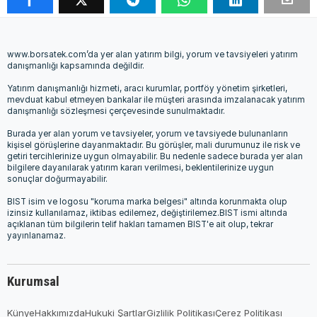
www.borsatek.com’da yer alan yatırım bilgi, yorum ve tavsiyeleri yatırım
danışmanlığı kapsamında değildir.
Yatırım danışmanlığı hizmeti, aracı kurumlar, portföy yönetim şirketleri,
mevduat kabul etmeyen bankalar ile müşteri arasında imzalanacak yatırım
danışmanlığı sözleşmesi çerçevesinde sunulmaktadır.
Burada yer alan yorum ve tavsiyeler, yorum ve tavsiyede bulunanların
kişisel görüşlerine dayanmaktadır. Bu görüşler, mali durumunuz ile risk ve
getiri tercihlerinize uygun olmayabilir. Bu nedenle sadece burada yer alan
bilgilere dayanılarak yatırım kararı verilmesi, beklentilerinize uygun
sonuçlar doğurmayabilir.
BIST isim ve logosu "koruma marka belgesi" altında korunmakta olup
izinsiz kullanılamaz, iktibas edilemez, değiştirilemez.BIST ismi altında
açıklanan tüm bilgilerin telif hakları tamamen BIST'e ait olup, tekrar
yayınlanamaz.
Kurumsal
Künye
Hakkımızda
Hukuki Şartlar
Gizlilik Politikası
Çerez Politikası