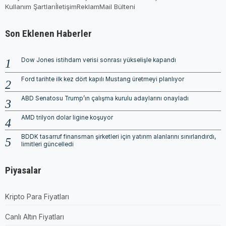
Kullanım Şartları
İletişim
Reklam
Mail Bülteni
Son Eklenen Haberler
Dow Jones istihdam verisi sonrası yükselişle kapandı
Ford tarihte ilk kez dört kapılı Mustang üretmeyi planlıyor
ABD Senatosu Trump’ın çalışma kurulu adaylarını onayladı
AMD trilyon dolar ligine koşuyor
BDDK tasarruf finansman şirketleri için yatırım alanlarını sınırlandırdı,
limitleri güncelledi
Piyasalar
Kripto Para Fiyatları
Canlı Altın Fiyatları