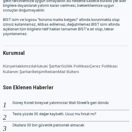
getiri tercihlerinize uygun olmayabilir. Bu nedenle sadece burada yer alan
bilgilere dayanılarak yatırım kararı verilmesi, beklentilerinize uygun
sonuçlar doğurmayabilir.
BIST isim ve logosu "koruma marka belgesi" altında korunmakta olup
izinsiz kullanılamaz, iktibas edilemez, değiştirilemez.BIST ismi altında
açıklanan tüm bilgilerin telif hakları tamamen BIST'e ait olup, tekrar
yayınlanamaz.
Kurumsal
Künye
Hakkımızda
Hukuki Şartlar
Gizlilik Politikası
Çerez Politikası
Kullanım Şartları
İletişim
Reklam
Mail Bülteni
Son Eklenen Haberler
Güney Koreli bireysel yatırımcılar Wall Street’e geri döndü
Tesla yüzde 30 değer kaybetti. Ucuz mu fırsat mı?
Okullara 30 bin güvenlik personeli alınacak