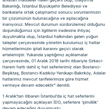
anlatan maddeler halen geçerli olup, Ulaştırma
Bakanlığı, İstanbul Büyükşehir Belediyesi ve
bankalarla ortak çalışmamız sonucu sorunlarımızın
bir çözümünün bulunacağına ve aşılacağına
inanıyoruz. Mevcut durumun sürdürülemez olduğunu
düşündüğümüz için ilgililerin iradesine ihtiyaç
duyulmakta olup, İstanbul halkından gelen yoğun
talepler çerçevesinde yönetim kurulumuz iç hatlar
hizmetlerimizin iptali kararını geçici olarak
ertelemiştir. Yukarıda yaptığımız açıklamalar
çerçevesinde, 01 Aralık 2018 tarihi itibariyle Sirkeci-
Harem hattı dahil iç hat seferlerimiz olan Bostancı-
Beşiktaş, Bostancı-Kadıköy-Yenikapı-Bakırköy, Adalar
hatlarımız mevcut tarifelerimize göre hizmet
vermeye devam edecektir” denildi.
1 Aralık’tan itibaren İstanbul’da iç hat seferlerini
yapmayacağını açıklayan İDO, seferlere ‘şimdilik’
devam edeceğini duyurmuştu.