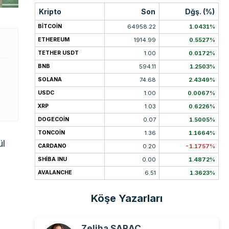
Kripto
Son
Dğş. (%)
BITCOIN
64958.22
1.0431%
ETHEREUM
1914.99
0.5527%
TETHER USDT
1.00
0.0172%
BNB
594.11
1.2503%
SOLANA
74.68
2.4349%
USDC
1.00
0.0067%
XRP
1.03
0.6226%
DOGECOIN
0.07
1.5005%
TONCOIN
1.36
1.1664%
ül
CARDANO
0.20
-1.1757%
SHIBA INU
0.00
1.4872%
AVALANCHE
6.51
1.3623%
Köşe Yazarları
Zeliha SARAÇ