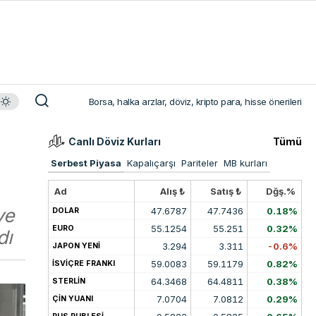
Borsa, halka arzlar, döviz, kripto para, hisse önerileri
Canlı Döviz Kurları
Tümü
Serbest Piyasa
Kapalıçarşı
Pariteler
MB kurları
Ad
Alış ₺
Satış ₺
Dğş.%
ve
47.6787
47.7436
0.18%
DOLAR
55.1254
55.251
0.32%
EURO
dı
3.294
3.311
-0.6%
JAPON YENİ
59.0083
59.1179
0.82%
İSVİÇRE FRANKI
64.3468
64.4811
0.38%
STERLİN
7.0704
7.0812
0.29%
ÇİN YUANI