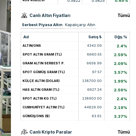
0.5822
0.5825
0.65%
RUS RUBLESİ
Canlı Altın Fiyatları
Tümü
Serbest Piyasa Altın
Kapalıçarşı Altın
Ad
Satış ₺
Dğş.%
4342.09
2.4%
ALTIN/ONS
6660.55
2.59%
SPOT ALTIN GRAM (TL)
6658.99
2.09%
GRAM ALTIN SERBEST P.
97.57
3.57%
SPOT GÜMÜŞ GRAM (TL)
138700.00
1.99%
KÜLÇE ALTIN (DOLAR)
6627.24
2.59%
HAS ALTIN GRAM (TL)
138903.00
2.4%
SPOT ALTIN KG (TL)
44829.00
2.19%
CUMHURİYET ALTINI (TL)
63.61
3.37%
GÜMÜŞ/ONS ($)
Canlı Kripto Paralar
Tümü