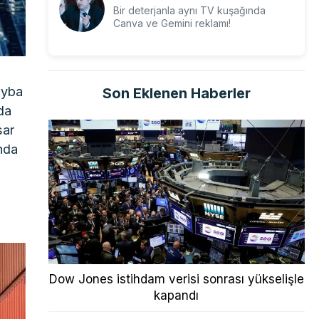
Bir deterjanla aynı TV kuşağında
Canva ve Gemini reklamı!
ayba
Son Eklenen Haberler
da
sar
nda
Dow Jones istihdam verisi sonrası yükselişle
kapandı