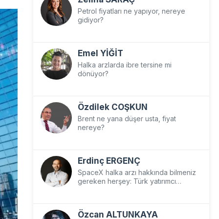
Petrol fiyatları ne yapıyor, nereye
gidiyor?
Emel YİĞİT
Halka arzlarda ibre tersine mi
dönüyor?
Özdilek COŞKUN
Brent ne yana düşer usta, fiyat
nereye?
Erdinç ERGENÇ
SpaceX halka arzı hakkında bilmeniz
gereken herşey: Türk yatırımcı
SpaceX’e nasıl yatırım yapar?
Özcan ALTUNKAYA