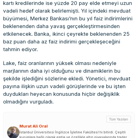
kartı kredilerinde ise yüzde 20 pay elde etmeyi uzun
vadeli hedef olarak belirlemişti. Yıl içindeki mevduat
büyümesi, Merkez Bankası’nın bu yıl faiz indirimlerini
beklenenden daha yavaş gerçekleştirmesinden
etkilenecek. Banka, ikinci çeyrekte beklenenden 25
baz puan daha az faiz indirimi gerçekleşeceğini
tahmin ediyor.
Lake, faiz oranlarının yüksek olması nedeniyle
marjlarının daha iyi olduğunu ve dinamiklerin bu
şekilde işlediğini sözlerine ekledi. Yönetici, mevduat
payına ilişkin uzun vadeli görüşlerinde ve bu işten
duydukları heyecan konusunda hiçbir değişiklik
olmadığını vurguladı.
Tüm Yazıları
Murat Ali Oral
İstanbul Üniversitesi İngilizce İşletme Fakültesi'ni bitirdi. Çeşitli
kurumlara bağlı olarak emtia ve özellikle altın piyasalarında trader