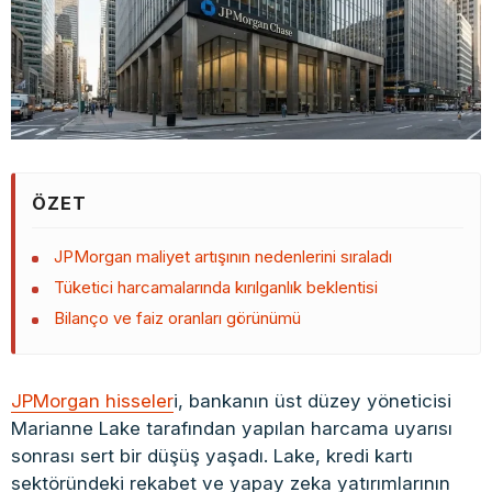
ÖZET
JPMorgan maliyet artışının nedenlerini sıraladı
Tüketici harcamalarında kırılganlık beklentisi
Bilanço ve faiz oranları görünümü
JPMorgan hisseler
i, bankanın üst düzey yöneticisi
Marianne Lake tarafından yapılan harcama uyarısı
sonrası sert bir düşüş yaşadı. Lake, kredi kartı
sektöründeki rekabet ve yapay zeka yatırımlarının