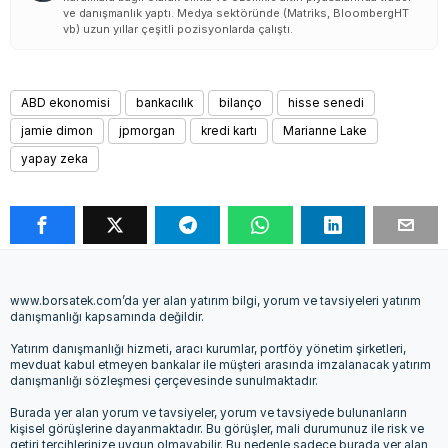
ve danışmanlık yaptı. Medya sektöründe (Matriks, BloombergHT
vb) uzun yıllar çeşitli pozisyonlarda çalıştı.
ABD ekonomisi
bankacılık
bilanço
hisse senedi
jamie dimon
jpmorgan
kredi kartı
Marianne Lake
yapay zeka
www.borsatek.com’da yer alan yatırım bilgi, yorum ve tavsiyeleri yatırım
danışmanlığı kapsamında değildir.
Yatırım danışmanlığı hizmeti, aracı kurumlar, portföy yönetim şirketleri,
mevduat kabul etmeyen bankalar ile müşteri arasında imzalanacak yatırım
danışmanlığı sözleşmesi çerçevesinde sunulmaktadır.
Burada yer alan yorum ve tavsiyeler, yorum ve tavsiyede bulunanların
kişisel görüşlerine dayanmaktadır. Bu görüşler, mali durumunuz ile risk ve
getiri tercihlerinize uygun olmayabilir. Bu nedenle sadece burada yer alan