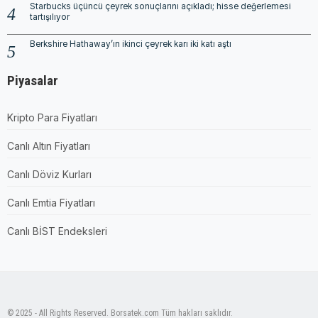
Starbucks üçüncü çeyrek sonuçlarını açıkladı; hisse değerlemesi
tartışılıyor
Berkshire Hathaway’ın ikinci çeyrek karı iki katı aştı
Piyasalar
Kripto Para Fiyatları
Canlı Altın Fiyatları
Canlı Döviz Kurları
Canlı Emtia Fiyatları
Canlı BİST Endeksleri
© 2025 - All Rights Reserved. Borsatek.com Tüm hakları saklıdır.