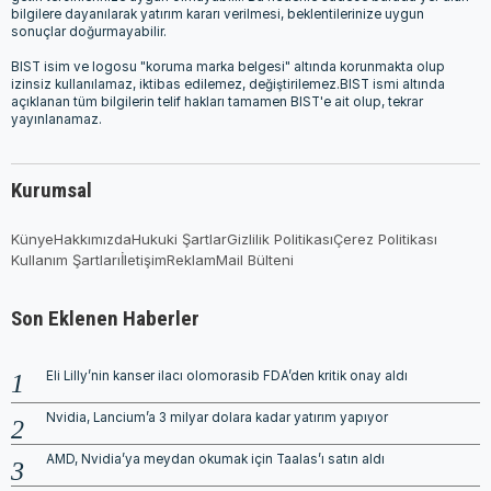
bilgilere dayanılarak yatırım kararı verilmesi, beklentilerinize uygun
sonuçlar doğurmayabilir.
BIST isim ve logosu "koruma marka belgesi" altında korunmakta olup
izinsiz kullanılamaz, iktibas edilemez, değiştirilemez.BIST ismi altında
açıklanan tüm bilgilerin telif hakları tamamen BIST'e ait olup, tekrar
yayınlanamaz.
Kurumsal
Künye
Hakkımızda
Hukuki Şartlar
Gizlilik Politikası
Çerez Politikası
Kullanım Şartları
İletişim
Reklam
Mail Bülteni
Son Eklenen Haberler
Eli Lilly’nin kanser ilacı olomorasib FDA’den kritik onay aldı
Nvidia, Lancium’a 3 milyar dolara kadar yatırım yapıyor
AMD, Nvidia’ya meydan okumak için Taalas’ı satın aldı