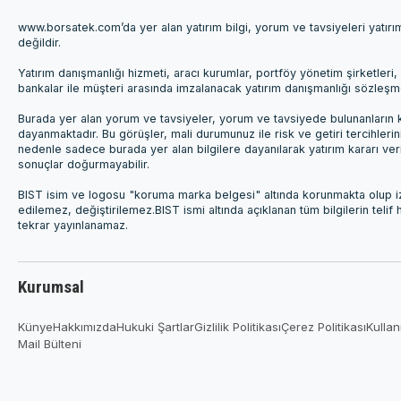
www.borsatek.com’da yer alan yatırım bilgi, yorum ve tavsiyeleri yatır
değildir.
Yatırım danışmanlığı hizmeti, aracı kurumlar, portföy yönetim şirketle
bankalar ile müşteri arasında imzalanacak yatırım danışmanlığı sözleş
Burada yer alan yorum ve tavsiyeler, yorum ve tavsiyede bulunanların k
dayanmaktadır. Bu görüşler, mali durumunuz ile risk ve getiri tercihleri
nedenle sadece burada yer alan bilgilere dayanılarak yatırım kararı ver
sonuçlar doğurmayabilir.
BIST isim ve logosu "koruma marka belgesi" altında korunmakta olup izi
edilemez, değiştirilemez.BIST ismi altında açıklanan tüm bilgilerin telif
tekrar yayınlanamaz.
Kurumsal
Künye
Hakkımızda
Hukuki Şartlar
Gizlilik Politikası
Çerez Politikası
Kullan
Mail Bülteni