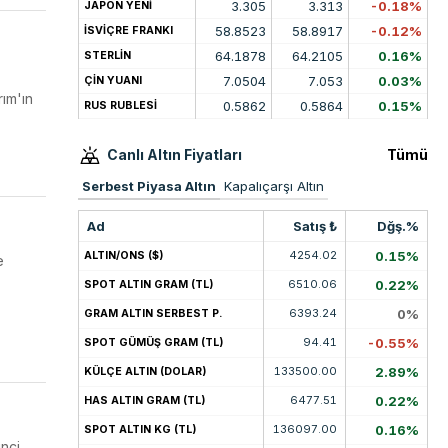
3.305
3.313
-0.18%
JAPON YENİ
58.8523
58.8917
-0.12%
İSVİÇRE FRANKI
64.1878
64.2105
0.16%
STERLİN
7.0504
7.053
0.03%
ÇİN YUANI
rım'ın
0.5862
0.5864
0.15%
RUS RUBLESİ
Canlı Altın Fiyatları
Tümü
Serbest Piyasa Altın
Kapalıçarşı Altın
Ad
Satış ₺
Dğş.%
4254.02
0.15%
ALTIN/ONS ($)
e
6510.06
0.22%
SPOT ALTIN GRAM (TL)
6393.24
0%
GRAM ALTIN SERBEST P.
94.41
-0.55%
SPOT GÜMÜŞ GRAM (TL)
133500.00
2.89%
KÜLÇE ALTIN (DOLAR)
6477.51
0.22%
HAS ALTIN GRAM (TL)
136097.00
0.16%
SPOT ALTIN KG (TL)
inci