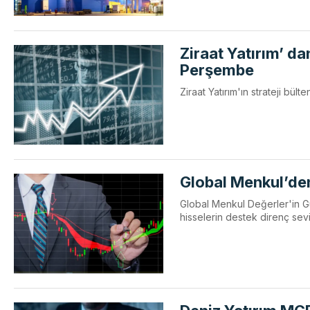
Ziraat Yatırım’ da
Perşembe
Ziraat Yatırım'ın strateji bül
Global Menkul’den
Global Menkul Değerler'in Gü
hisselerin destek direnç sev