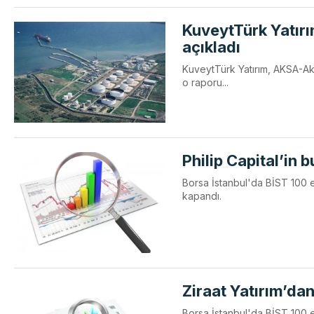
KuveytTürk Yatırı
açıkladı
KuveytTürk Yatırım, AKSA-Aksa
o raporu...
Philip Capital’in 
Borsa İstanbul'da BİST 100 en
kapandı.
Ziraat Yatırım’dan
Borsa İstanbul'da BİST 100 end