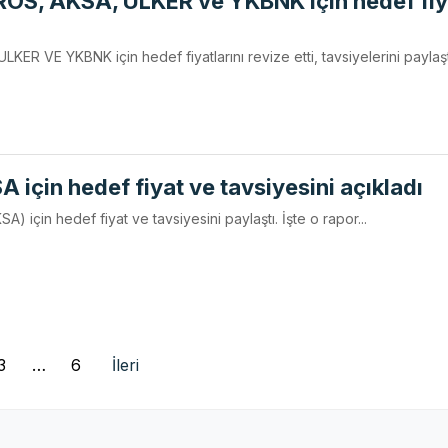
ROS, AKSA, ULKER ve YKBNK için hedef fiy
KER VE YKBNK için hedef fiyatlarını revize etti, tavsiyelerini paylaşt
 için hedef fiyat ve tavsiyesini açıkladı
SA) için hedef fiyat ve tavsiyesini paylaştı. İşte o rapor...
3
…
6
İleri