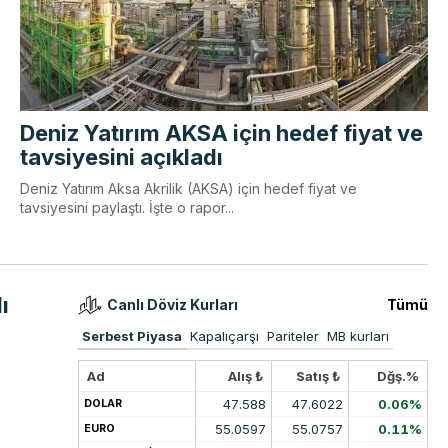
Deniz Yatırım AKSA için hedef fiyat ve
tavsiyesini açıkladı
Deniz Yatırım Aksa Akrilik (AKSA) için hedef fiyat ve
tavsiyesini paylaştı. İşte o rapor...
ı
Canlı Döviz Kurları
Tümü
Serbest Piyasa
Kapalıçarşı
Pariteler
MB kurları
Ad
Alış ₺
Satış ₺
Dğş.%
47.588
47.6022
0.06%
DOLAR
55.0597
55.0757
0.11%
EURO