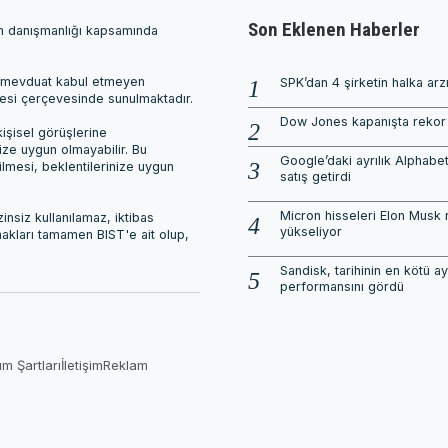
Son Eklenen Haberler
ım danışmanlığı kapsamında
ri, mevduat kabul etmeyen
SPK’dan 4 şirketin halka arz
mesi çerçevesinde sunulmaktadır.
Dow Jones kapanışta rekor 
işisel görüşlerine
nize uygun olmayabilir. Bu
Google’daki ayrılık Alphabet
ilmesi, beklentilerinize uygun
satış getirdi
Micron hisseleri Elon Musk 
nsiz kullanılamaz, iktibas
yükseliyor
 hakları tamamen BIST'e ait olup,
Sandisk, tarihinin en kötü ay
performansını gördü
ım Şartları
İletişim
Reklam