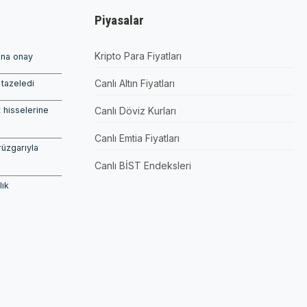
Piyasalar
Kripto Para Fiyatları
ına onay
Canlı Altın Fiyatları
tazeledi
 hisselerine
Canlı Döviz Kurları
Canlı Emtia Fiyatları
rüzgarıyla
Canlı BİST Endeksleri
lık