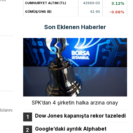
42969.00
3.12%
CUMHURİYET ALTINI (TL)
61.65
-0.68%
GÜMÜŞ/ONS ($)
Son Eklenen Haberler
SPK’dan 4 şirketin halka arzına onay
olarını
Dow Jones kapanışta rekor tazeledi
Google’daki ayrılık Alphabet