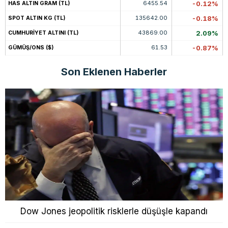
6455.54
-0.12%
HAS ALTIN GRAM (TL)
135642.00
-0.18%
SPOT ALTIN KG (TL)
43869.00
2.09%
CUMHURİYET ALTINI (TL)
61.53
-0.87%
GÜMÜŞ/ONS ($)
Son Eklenen Haberler
Dow Jones jeopolitik risklerle düşüşle kapandı