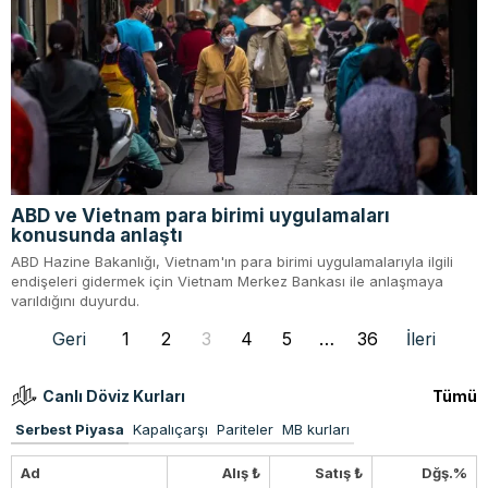
ABD ve Vietnam para birimi uygulamaları
konusunda anlaştı
ABD Hazine Bakanlığı, Vietnam'ın para birimi uygulamalarıyla ilgili
endişeleri gidermek için Vietnam Merkez Bankası ile anlaşmaya
varıldığını duyurdu.
Geri
1
2
3
4
5
…
36
İleri
Canlı Döviz Kurları
Tümü
Serbest Piyasa
Kapalıçarşı
Pariteler
MB kurları
Ad
Alış ₺
Satış ₺
Dğş.%