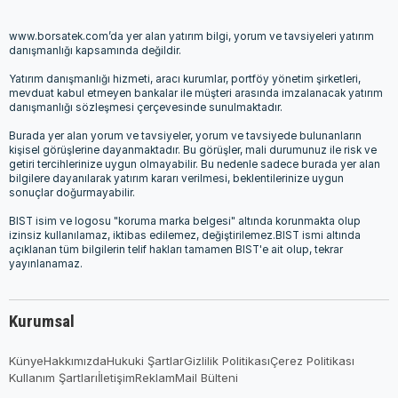
www.borsatek.com’da yer alan yatırım bilgi, yorum ve tavsiyeleri yatırım
danışmanlığı kapsamında değildir.
Yatırım danışmanlığı hizmeti, aracı kurumlar, portföy yönetim şirketleri,
mevduat kabul etmeyen bankalar ile müşteri arasında imzalanacak yatırım
danışmanlığı sözleşmesi çerçevesinde sunulmaktadır.
Burada yer alan yorum ve tavsiyeler, yorum ve tavsiyede bulunanların
kişisel görüşlerine dayanmaktadır. Bu görüşler, mali durumunuz ile risk ve
getiri tercihlerinize uygun olmayabilir. Bu nedenle sadece burada yer alan
bilgilere dayanılarak yatırım kararı verilmesi, beklentilerinize uygun
sonuçlar doğurmayabilir.
BIST isim ve logosu "koruma marka belgesi" altında korunmakta olup
izinsiz kullanılamaz, iktibas edilemez, değiştirilemez.BIST ismi altında
açıklanan tüm bilgilerin telif hakları tamamen BIST'e ait olup, tekrar
yayınlanamaz.
Kurumsal
Künye
Hakkımızda
Hukuki Şartlar
Gizlilik Politikası
Çerez Politikası
Kullanım Şartları
İletişim
Reklam
Mail Bülteni