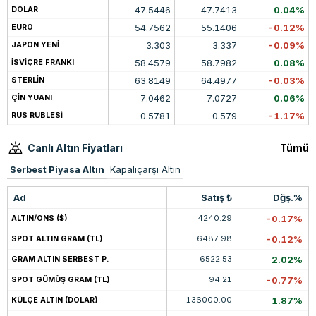
47.5446
47.7413
0.04%
DOLAR
54.7562
55.1406
-0.12%
EURO
3.303
3.337
-0.09%
JAPON YENİ
58.4579
58.7982
0.08%
İSVİÇRE FRANKI
63.8149
64.4977
-0.03%
STERLİN
7.0462
7.0727
0.06%
ÇİN YUANI
0.5781
0.579
-1.17%
RUS RUBLESİ
Canlı Altın Fiyatları
Tümü
Serbest Piyasa Altın
Kapalıçarşı Altın
Ad
Satış ₺
Dğş.%
4240.29
-0.17%
ALTIN/ONS ($)
6487.98
-0.12%
SPOT ALTIN GRAM (TL)
6522.53
2.02%
GRAM ALTIN SERBEST P.
94.21
-0.77%
SPOT GÜMÜŞ GRAM (TL)
136000.00
1.87%
KÜLÇE ALTIN (DOLAR)