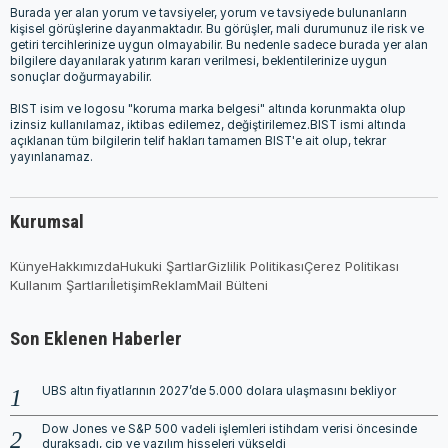
Burada yer alan yorum ve tavsiyeler, yorum ve tavsiyede bulunanların
kişisel görüşlerine dayanmaktadır. Bu görüşler, mali durumunuz ile risk ve
getiri tercihlerinize uygun olmayabilir. Bu nedenle sadece burada yer alan
bilgilere dayanılarak yatırım kararı verilmesi, beklentilerinize uygun
sonuçlar doğurmayabilir.
BIST isim ve logosu "koruma marka belgesi" altında korunmakta olup
izinsiz kullanılamaz, iktibas edilemez, değiştirilemez.BIST ismi altında
açıklanan tüm bilgilerin telif hakları tamamen BIST'e ait olup, tekrar
yayınlanamaz.
Kurumsal
Künye
Hakkımızda
Hukuki Şartlar
Gizlilik Politikası
Çerez Politikası
Kullanım Şartları
İletişim
Reklam
Mail Bülteni
Son Eklenen Haberler
UBS altın fiyatlarının 2027’de 5.000 dolara ulaşmasını bekliyor
Dow Jones ve S&P 500 vadeli işlemleri istihdam verisi öncesinde
duraksadı, çip ve yazılım hisseleri yükseldi