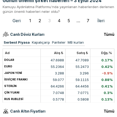
Günün önemli şirket haberleri – 3 Eylül 2024
Kamuyu Aydınlatma Platformu'nda yayınlanan haberlerden derlenen
günün önemli haberleri neler oldu?
Geri
1
2
3
4
5
…
7
İleri
Canlı Döviz Kurları
Tümü
Serbest Piyasa
Kapalıçarşı
Pariteler
MB kurları
Ad
Alış ₺
Satış ₺
Dğş.%
47.6988
47.7089
0.17%
DOLAR
55.2364
55.2473
0.42%
EURO
3.288
3.296
-0.9%
JAPON YENİ
59.077
59.1115
0.88%
İSVİÇRE FRANKI
64.4266
64.4456
0.41%
STERLİN
7.0748
7.0771
0.3%
ÇİN YUANI
0.5778
0.5808
0.13%
RUS RUBLESİ
Canlı Altın Fiyatları
Tümü