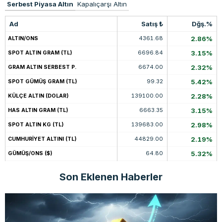
Serbest Piyasa Altın
Kapalıçarşı Altın
Ad
Satış ₺
Dğş.%
4361.68
2.86%
ALTIN/ONS
6696.84
3.15%
SPOT ALTIN GRAM (TL)
6674.00
2.32%
GRAM ALTIN SERBEST P.
99.32
5.42%
SPOT GÜMÜŞ GRAM (TL)
139100.00
2.28%
KÜLÇE ALTIN (DOLAR)
6663.35
3.15%
HAS ALTIN GRAM (TL)
139683.00
2.98%
SPOT ALTIN KG (TL)
44829.00
2.19%
CUMHURİYET ALTINI (TL)
64.80
5.32%
GÜMÜŞ/ONS ($)
Son Eklenen Haberler