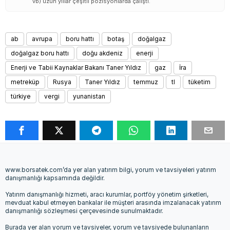
vb) uzun yıllar çeşitli pozisyonlarda çalıştı.
ab
avrupa
boru hattı
botaş
doğalgaz
doğalgaz boru hattı
doğu akdeniz
enerji
Enerji ve Tabii Kaynaklar Bakanı Taner Yıldız
gaz
İra
metreküp
Rusya
Taner Yıldız
temmuz
tl
tüketim
türkiye
vergi
yunanistan
www.borsatek.com’da yer alan yatırım bilgi, yorum ve tavsiyeleri yatırım
danışmanlığı kapsamında değildir.
Yatırım danışmanlığı hizmeti, aracı kurumlar, portföy yönetim şirketleri,
mevduat kabul etmeyen bankalar ile müşteri arasında imzalanacak yatırım
danışmanlığı sözleşmesi çerçevesinde sunulmaktadır.
Burada yer alan yorum ve tavsiyeler, yorum ve tavsiyede bulunanların