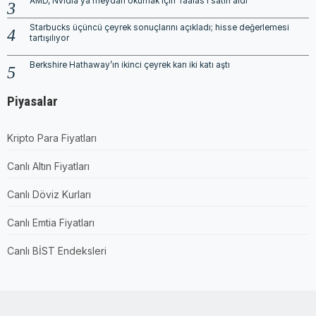
AMD, Nvidia’ya meydan okumak için Taalas’ı satın aldı
Starbucks üçüncü çeyrek sonuçlarını açıkladı; hisse değerlemesi
tartışılıyor
Berkshire Hathaway’ın ikinci çeyrek karı iki katı aştı
Piyasalar
Kripto Para Fiyatları
Canlı Altın Fiyatları
Canlı Döviz Kurları
Canlı Emtia Fiyatları
Canlı BİST Endeksleri