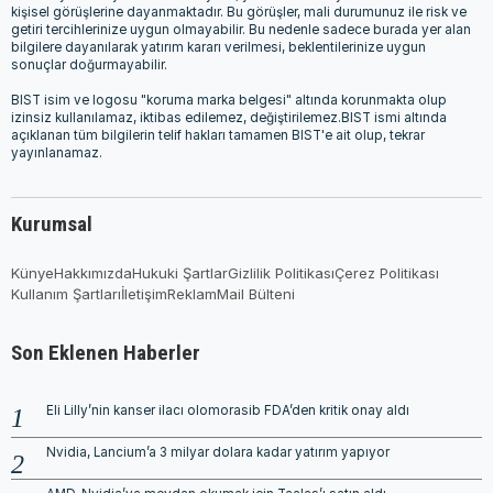
kişisel görüşlerine dayanmaktadır. Bu görüşler, mali durumunuz ile risk ve
getiri tercihlerinize uygun olmayabilir. Bu nedenle sadece burada yer alan
bilgilere dayanılarak yatırım kararı verilmesi, beklentilerinize uygun
sonuçlar doğurmayabilir.
BIST isim ve logosu "koruma marka belgesi" altında korunmakta olup
izinsiz kullanılamaz, iktibas edilemez, değiştirilemez.BIST ismi altında
açıklanan tüm bilgilerin telif hakları tamamen BIST'e ait olup, tekrar
yayınlanamaz.
Kurumsal
Künye
Hakkımızda
Hukuki Şartlar
Gizlilik Politikası
Çerez Politikası
Kullanım Şartları
İletişim
Reklam
Mail Bülteni
Son Eklenen Haberler
Eli Lilly’nin kanser ilacı olomorasib FDA’den kritik onay aldı
Nvidia, Lancium’a 3 milyar dolara kadar yatırım yapıyor