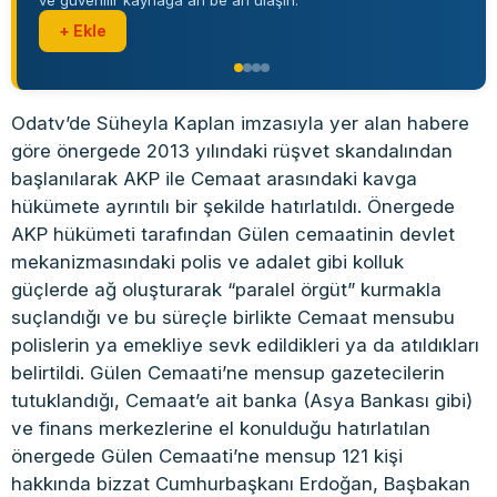
ve güvenilir kaynağa an be an ulaşın.
+ Ekle
Odatv’de Süheyla Kaplan imzasıyla yer alan habere
göre önergede 2013 yılındaki rüşvet skandalından
başlanılarak AKP ile Cemaat arasındaki kavga
hükümete ayrıntılı bir şekilde hatırlatıldı. Önergede
AKP hükümeti tarafından Gülen cemaatinin devlet
mekanizmasındaki polis ve adalet gibi kolluk
güçlerde ağ oluşturarak “paralel örgüt” kurmakla
suçlandığı ve bu süreçle birlikte Cemaat mensubu
polislerin ya emekliye sevk edildikleri ya da atıldıkları
belirtildi. Gülen Cemaati’ne mensup gazetecilerin
tutuklandığı, Cemaat’e ait banka (Asya Bankası gibi)
ve finans merkezlerine el konulduğu hatırlatılan
önergede Gülen Cemaati’ne mensup 121 kişi
hakkında bizzat Cumhurbaşkanı Erdoğan, Başbakan