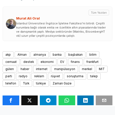
Tüm Yazıları
Murat Ali Oral
İstanbul Üniversitesi İngilizce İşletme Fakültesi'ni bitirdi. Çeşitli
kurumlara bağlı olarak emtia ve özellikle altın piyasalarında trader
ve danışmanlık yaptı. Medya sektöründe (Matriks, BloombergHT
vb) uzun yıllar çeşitli pozisyonlarda çalıştı.
akp
Alman
almanya
banka
başbakan
bilim
cemaat
destek
ekonomi
EV
finans
frankfurt
gülen
haber
internet
manipülasyon
merkel
MIT
parti
radyo
reklam
rüşvet
soruşturma
talep
telefon
Türk
türkiye
Zaman Gaze