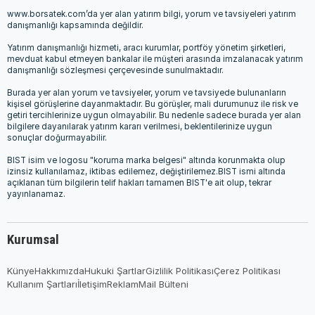
www.borsatek.com’da yer alan yatırım bilgi, yorum ve tavsiyeleri yatırım
danışmanlığı kapsamında değildir.
Yatırım danışmanlığı hizmeti, aracı kurumlar, portföy yönetim şirketleri,
mevduat kabul etmeyen bankalar ile müşteri arasında imzalanacak yatırım
danışmanlığı sözleşmesi çerçevesinde sunulmaktadır.
Burada yer alan yorum ve tavsiyeler, yorum ve tavsiyede bulunanların
kişisel görüşlerine dayanmaktadır. Bu görüşler, mali durumunuz ile risk ve
getiri tercihlerinize uygun olmayabilir. Bu nedenle sadece burada yer alan
bilgilere dayanılarak yatırım kararı verilmesi, beklentilerinize uygun
sonuçlar doğurmayabilir.
BIST isim ve logosu "koruma marka belgesi" altında korunmakta olup
izinsiz kullanılamaz, iktibas edilemez, değiştirilemez.BIST ismi altında
açıklanan tüm bilgilerin telif hakları tamamen BIST'e ait olup, tekrar
yayınlanamaz.
Kurumsal
Künye
Hakkımızda
Hukuki Şartlar
Gizlilik Politikası
Çerez Politikası
Kullanım Şartları
İletişim
Reklam
Mail Bülteni