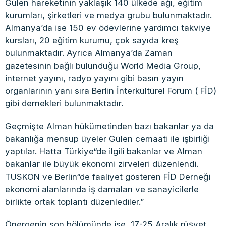
Gülen hareketinin yaklaşık 140 ülkede ağı, eğitim
kurumları, şirketleri ve medya grubu bulunmaktadır.
Almanya’da ise 150 ev ödevlerine yardımcı takviye
kursları, 20 eğitim kurumu, çok sayıda kreş
bulunmaktadır. Ayrıca Almanya’da Zaman
gazetesinin bağlı bulunduğu World Media Group,
internet yayını, radyo yayını gibi basın yayın
organlarının yanı sıra Berlin İnterkültürel Forum ( FİD)
gibi dernekleri bulunmaktadır.
Geçmişte Alman hükümetinden bazı bakanlar ya da
bakanlığa mensup üyeler Gülen cemaati ile işbirliği
yaptılar. Hatta Türkiye“de ilgili bakanlar ve Alman
bakanlar ile büyük ekonomi zirveleri düzenlendi.
TUSKON ve Berlin“de faaliyet gösteren FİD Derneği
ekonomi alanlarında iş damaları ve sanayicilerle
birlikte ortak toplantı düzenlediler.”
Önergenin son bölümünde ise, 17-25 Aralık rüşvet