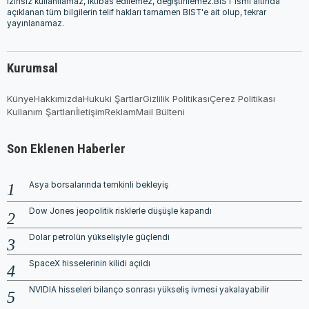
izinsiz kullanılamaz, iktibas edilemez, değiştirilemez.BIST ismi altında
açıklanan tüm bilgilerin telif hakları tamamen BIST'e ait olup, tekrar
yayınlanamaz.
Kurumsal
Künye
Hakkımızda
Hukuki Şartlar
Gizlilik Politikası
Çerez Politikası
Kullanım Şartları
İletişim
Reklam
Mail Bülteni
Son Eklenen Haberler
Asya borsalarında temkinli bekleyiş
Dow Jones jeopolitik risklerle düşüşle kapandı
Dolar petrolün yükselişiyle güçlendi
SpaceX hisselerinin kilidi açıldı
NVIDIA hisseleri bilanço sonrası yükseliş ivmesi yakalayabilir