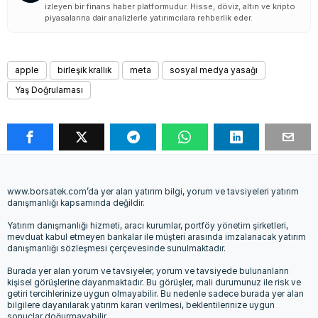
izleyen bir finans haber platformudur. Hisse, döviz, altın ve kripto
piyasalarına dair analizlerle yatırımcılara rehberlik eder.
apple
birleşik krallık
meta
sosyal medya yasağı
Yaş Doğrulaması
www.borsatek.com’da yer alan yatırım bilgi, yorum ve tavsiyeleri yatırım
danışmanlığı kapsamında değildir.
Yatırım danışmanlığı hizmeti, aracı kurumlar, portföy yönetim şirketleri,
mevduat kabul etmeyen bankalar ile müşteri arasında imzalanacak yatırım
danışmanlığı sözleşmesi çerçevesinde sunulmaktadır.
Burada yer alan yorum ve tavsiyeler, yorum ve tavsiyede bulunanların
kişisel görüşlerine dayanmaktadır. Bu görüşler, mali durumunuz ile risk ve
getiri tercihlerinize uygun olmayabilir. Bu nedenle sadece burada yer alan
bilgilere dayanılarak yatırım kararı verilmesi, beklentilerinize uygun
sonuçlar doğurmayabilir.