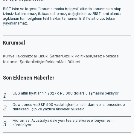
BIST isim ve logosu "koruma marka belgesi" altında korunmakta olup
izinsiz kullanılamaz, iktibas edilemez, değiştirilemez.BIST ismi altında
açıklanan tüm bilgilerin telif hakları tamamen BIST'e ait olup, tekrar
yayınlanamaz.
Kurumsal
Künye
Hakkımızda
Hukuki Şartlar
Gizlilik Politikası
Çerez Politikası
Kullanım Şartları
İletişim
Reklam
Mail Bülteni
Son Eklenen Haberler
UBS altın fiyatlarının 2027’de 5.000 dolara ulaşmasını bekliyor
Dow Jones ve S&P 500 vadeli işlemleri istihdam verisi öncesinde
duraksadı, çip ve yazılım hisseleri yükseldi
Hidromas, Avustralya’daki yeni tesisiyle küresel büyümesini
sürdürüyor