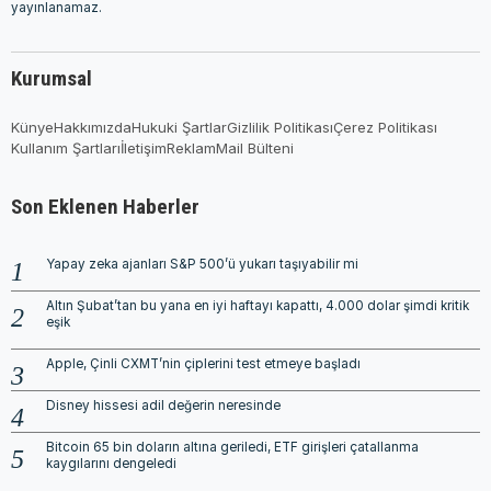
yayınlanamaz.
Kurumsal
Künye
Hakkımızda
Hukuki Şartlar
Gizlilik Politikası
Çerez Politikası
Kullanım Şartları
İletişim
Reklam
Mail Bülteni
Son Eklenen Haberler
Yapay zeka ajanları S&P 500’ü yukarı taşıyabilir mi
Altın Şubat’tan bu yana en iyi haftayı kapattı, 4.000 dolar şimdi kritik
eşik
Apple, Çinli CXMT’nin çiplerini test etmeye başladı
Disney hissesi adil değerin neresinde
Bitcoin 65 bin doların altına geriledi, ETF girişleri çatallanma
kaygılarını dengeledi