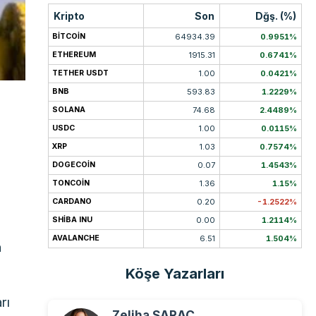
Kripto
Son
Dğş. (%)
BITCOIN
64934.39
0.9951%
ETHEREUM
1915.31
0.6741%
TETHER USDT
1.00
0.0421%
BNB
593.83
1.2229%
SOLANA
74.68
2.4489%
USDC
1.00
0.0115%
XRP
1.03
0.7574%
n
DOGECOIN
0.07
1.4543%
TONCOIN
1.36
1.15%
CARDANO
0.20
-1.2522%
SHIBA INU
0.00
1.2114%
AVALANCHE
6.51
1.504%
n
Köşe Yazarları
rı
Zeliha SARAÇ