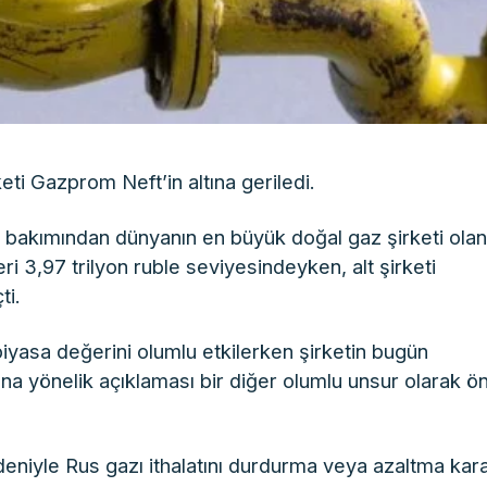
keti Gazprom Neft’in altına geriledi.
 bakımından dünyanın en büyük doğal gaz şirketi ola
 3,97 trilyon ruble seviyesindeyken, alt şirketi
ti.
iyasa değerini olumlu etkilerken şirketin bugün
ına yönelik açıklaması bir diğer olumlu unsur olarak ö
eniyle Rus gazı ithalatını durdurma veya azaltma kara