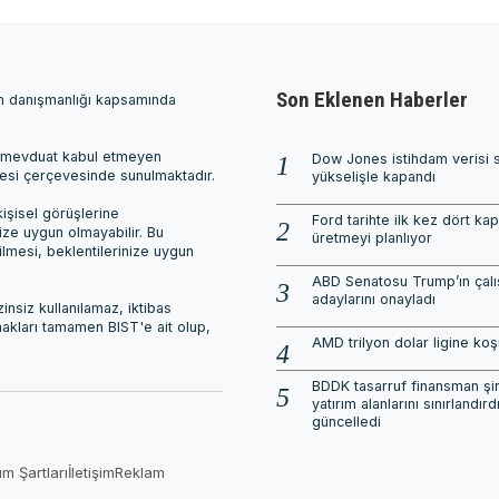
Son Eklenen Haberler
ım danışmanlığı kapsamında
ri, mevduat kabul etmeyen
Dow Jones istihdam verisi 
mesi çerçevesinde sunulmaktadır.
yükselişle kapandı
işisel görüşlerine
Ford tarihte ilk kez dört ka
nize uygun olmayabilir. Bu
üretmeyi planlıyor
ilmesi, beklentilerinize uygun
ABD Senatosu Trump’ın çalı
adaylarını onayladı
nsiz kullanılamaz, iktibas
 hakları tamamen BIST'e ait olup,
AMD trilyon dolar ligine ko
BDDK tasarruf finansman şirk
yatırım alanlarını sınırlandırdı
güncelledi
ım Şartları
İletişim
Reklam