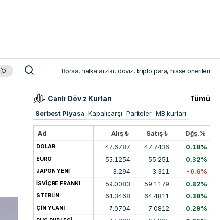
Borsa, halka arzlar, döviz, kripto para, hisse önerileri
Canlı Döviz Kurları
Tümü
Serbest Piyasa
Kapalıçarşı
Pariteler
MB kurları
Ad
Alış ₺
Satış ₺
Dğş.%
47.6787
47.7436
0.18%
DOLAR
55.1254
55.251
0.32%
EURO
3.294
3.311
-0.6%
JAPON YENİ
59.0083
59.1179
0.82%
İSVİÇRE FRANKI
64.3468
64.4811
0.38%
STERLİN
7.0704
7.0812
0.29%
ÇİN YUANI