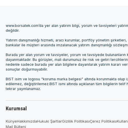
www.borsatek.com’da yer alan yatırım bilgi, yorum ve tavsiyeleri yatır
değildir.
Yatırım danışmanlığı hizmeti, aracı kurumlar, portföy yönetim şirketle
bankalar ile müşteri arasında imzalanacak yatırım danışmanlığı sözleş
Burada yer alan yorum ve tavsiyeler, yorum ve tavsiyede bulunanların k
dayanmaktadır. Bu görüşler, mali durumunuz ile risk ve getiri tercihleri
nedenle sadece burada yer alan bilgilere dayanılarak yatırım kararı ver
sonuçlar doğurmayabilir.
BIST isim ve logosu "koruma marka belgesi" altında korunmakta olup izi
edilemez, değiştirilemez.BIST ismi altında açıklanan tüm bilgilerin telif
tekrar yayınlanamaz.
Kurumsal
Künye
Hakkımızda
Hukuki Şartlar
Gizlilik Politikası
Çerez Politikası
Kullan
Mail Bülteni