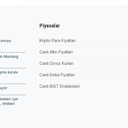
Piyasalar
Kripto Para Fiyatları
sonrası
Canlı Altın Fiyatları
pılı Mustang
Canlı Döviz Kurları
şma kurulu
Canlı Emtia Fiyatları
Canlı BİST Endeksleri
şuyor
etleri için
, limitleri