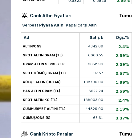
0.5822
0.5825
0.65%
RUS RUBLESİ
Canlı Altın Fiyatları
Tümü
Serbest Piyasa Altın
Kapalıçarşı Altın
Ad
Satış ₺
Dğş.%
4342.09
2.4%
ALTIN/ONS
6660.55
2.59%
SPOT ALTIN GRAM (TL)
6658.99
2.09%
GRAM ALTIN SERBEST P.
97.57
3.57%
SPOT GÜMÜŞ GRAM (TL)
138700.00
1.99%
KÜLÇE ALTIN (DOLAR)
6627.24
2.59%
HAS ALTIN GRAM (TL)
138903.00
2.4%
SPOT ALTIN KG (TL)
44829.00
2.19%
CUMHURİYET ALTINI (TL)
63.61
3.37%
GÜMÜŞ/ONS ($)
Canlı Kripto Paralar
Tümü