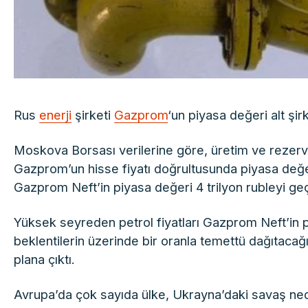
Rus
enerji
şirketi
Gazprom
‘un piyasa değeri alt şir
Moskova Borsası verilerine göre, üretim ve rezerv
Gazprom’un hisse fiyatı doğrultusunda piyasa değeri
Gazprom Neft’in piyasa değeri 4 trilyon rubleyi geç
Yüksek seyreden petrol fiyatları Gazprom Neft’in p
beklentilerin üzerinde bir oranla temettü dağıtacağ
plana çıktı.
Avrupa’da çok sayıda ülke, Ukrayna’daki savaş ned