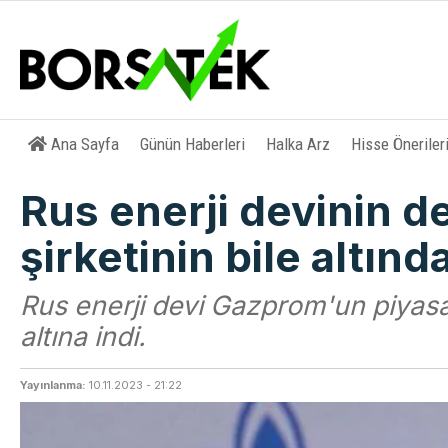
Ana Sayfa
Günün Haberleri
Halka Arz
Hisse Öneriler
Rus enerji devinin de
şirketinin bile altınd
Rus enerji devi Gazprom'un piyasa 
altına indi.
Yayınlanma:
10.11.2023 - 21:22