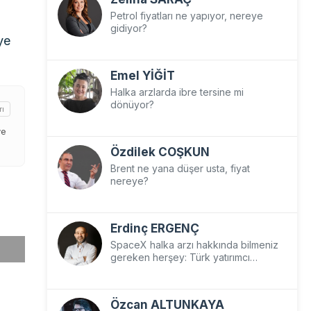
Petrol fiyatları ne yapıyor, nereye
gidiyor?
ye
Emel YİĞİT
Halka arzlarda ibre tersine mi
dönüyor?
rı
ve
Özdilek COŞKUN
Brent ne yana düşer usta, fiyat
nereye?
Erdinç ERGENÇ
SpaceX halka arzı hakkında bilmeniz
gereken herşey: Türk yatırımcı
SpaceX’e nasıl yatırım yapar?
Özcan ALTUNKAYA