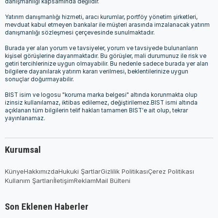
danışmanlığı kapsamında değildir.
Yatırım danışmanlığı hizmeti, aracı kurumlar, portföy yönetim şirketleri,
mevduat kabul etmeyen bankalar ile müşteri arasında imzalanacak yatırım
danışmanlığı sözleşmesi çerçevesinde sunulmaktadır.
Burada yer alan yorum ve tavsiyeler, yorum ve tavsiyede bulunanların
kişisel görüşlerine dayanmaktadır. Bu görüşler, mali durumunuz ile risk ve
getiri tercihlerinize uygun olmayabilir. Bu nedenle sadece burada yer alan
bilgilere dayanılarak yatırım kararı verilmesi, beklentilerinize uygun
sonuçlar doğurmayabilir.
BIST isim ve logosu "koruma marka belgesi" altında korunmakta olup
izinsiz kullanılamaz, iktibas edilemez, değiştirilemez.BIST ismi altında
açıklanan tüm bilgilerin telif hakları tamamen BIST'e ait olup, tekrar
yayınlanamaz.
Kurumsal
Künye
Hakkımızda
Hukuki Şartlar
Gizlilik Politikası
Çerez Politikası
Kullanım Şartları
İletişim
Reklam
Mail Bülteni
Son Eklenen Haberler