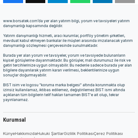
www.borsatek.com’da yer alan yatırım bilgi, yorum ve tavsiyeleri yatırım
danışmanlığı kapsamında değildir.
Yatırım danışmanlığı hizmeti, aracı kurumlar, portföy yönetim şirketleri,
mevduat kabul etmeyen bankalar ile müşteri arasında imzalanacak yatırım
danışmanlığı sözleşmesi çerçevesinde sunulmaktadır.
Burada yer alan yorum ve tavsiyeler, yorum ve tavsiyede bulunanların
kişisel görüşlerine dayanmaktadır. Bu görüşler, mali durumunuz ile risk ve
getiri tercihlerinize uygun olmayabilir. Bu nedenle sadece burada yer alan
bilgilere dayanılarak yatırım kararı verilmesi, beklentilerinize uygun
sonuçlar doğurmayabilir.
BIST isim ve logosu "koruma marka belgesi" altında korunmakta olup
izinsiz kullanılamaz, iktibas edilemez, değiştirilemez.BIST ismi altında
açıklanan tüm bilgilerin telif hakları tamamen BIST'e ait olup, tekrar
yayınlanamaz.
Kurumsal
Künye
Hakkımızda
Hukuki Şartlar
Gizlilik Politikası
Çerez Politikası