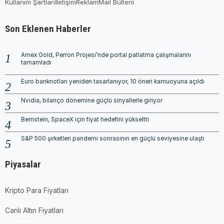
Kullanım Şartları
İletişim
Reklam
Mail Bülteni
Son Eklenen Haberler
Amex Gold, Perron Projesi’nde portal patlatma çalışmalarını
tamamladı
Euro banknotları yeniden tasarlanıyor, 10 öneri kamuoyuna açıldı
Nvidia, bilanço dönemine güçlü sinyallerle giriyor
Bernstein, SpaceX için fiyat hedefini yükseltti
S&P 500 şirketleri pandemi sonrasının en güçlü seviyesine ulaştı
Piyasalar
Kripto Para Fiyatları
Canlı Altın Fiyatları