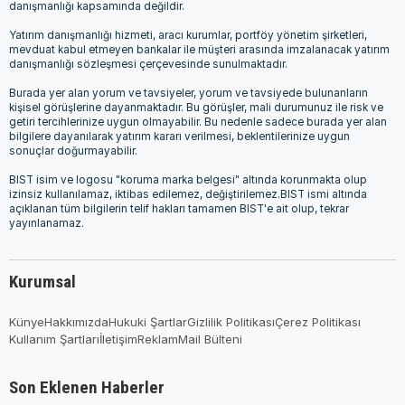
danışmanlığı kapsamında değildir.
Yatırım danışmanlığı hizmeti, aracı kurumlar, portföy yönetim şirketleri,
mevduat kabul etmeyen bankalar ile müşteri arasında imzalanacak yatırım
danışmanlığı sözleşmesi çerçevesinde sunulmaktadır.
Burada yer alan yorum ve tavsiyeler, yorum ve tavsiyede bulunanların
kişisel görüşlerine dayanmaktadır. Bu görüşler, mali durumunuz ile risk ve
getiri tercihlerinize uygun olmayabilir. Bu nedenle sadece burada yer alan
bilgilere dayanılarak yatırım kararı verilmesi, beklentilerinize uygun
sonuçlar doğurmayabilir.
BIST isim ve logosu "koruma marka belgesi" altında korunmakta olup
izinsiz kullanılamaz, iktibas edilemez, değiştirilemez.BIST ismi altında
açıklanan tüm bilgilerin telif hakları tamamen BIST'e ait olup, tekrar
yayınlanamaz.
Kurumsal
Künye
Hakkımızda
Hukuki Şartlar
Gizlilik Politikası
Çerez Politikası
Kullanım Şartları
İletişim
Reklam
Mail Bülteni
Son Eklenen Haberler