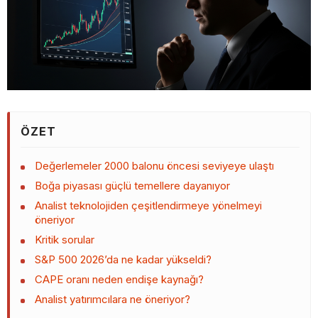
ÖZET
Değerlemeler 2000 balonu öncesi seviyeye ulaştı
Boğa piyasası güçlü temellere dayanıyor
Analist teknolojiden çeşitlendirmeye yönelmeyi
öneriyor
Kritik sorular
S&P 500 2026’da ne kadar yükseldi?
CAPE oranı neden endişe kaynağı?
Analist yatırımcılara ne öneriyor?