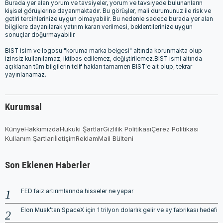
Burada yer alan yorum ve tavsiyeler, yorum ve tavsiyede bulunanların
kişisel görüşlerine dayanmaktadır. Bu görüşler, mali durumunuz ile risk ve
getiri tercihlerinize uygun olmayabilir. Bu nedenle sadece burada yer alan
bilgilere dayanılarak yatırım kararı verilmesi, beklentilerinize uygun
sonuçlar doğurmayabilir.
BIST isim ve logosu "koruma marka belgesi" altında korunmakta olup
izinsiz kullanılamaz, iktibas edilemez, değiştirilemez.BIST ismi altında
açıklanan tüm bilgilerin telif hakları tamamen BIST'e ait olup, tekrar
yayınlanamaz.
Kurumsal
Künye
Hakkımızda
Hukuki Şartlar
Gizlilik Politikası
Çerez Politikası
Kullanım Şartları
İletişim
Reklam
Mail Bülteni
Son Eklenen Haberler
FED faiz artırımlarında hisseler ne yapar
Elon Musk’tan SpaceX için 1 trilyon dolarlık gelir ve ay fabrikası hedefi