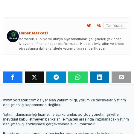
Tüm Yazıları
Haber Merkezi
Borsatek, Türkiye ve dünya piyasalarındaki gelişmeleri yakından
izleyen bir finans haber platformudur. Hisse, döviz, altın ve kripto
piyasalarına dair analizlerle yatırımcılara rehberlik eder.
www.borsatek.com’da yer alan yatırım bilgi, yorum ve tavsiyeleri yatırım
danışmanlığı kapsamında değildir.
Yatırım danışmanlığı hizmeti, aracı kurumlar, portföy yönetim şirketleri,
mevduat kabul etmeyen bankalar ile müşteri arasında imzalanacak yatırım
danışmanlığı sözleşmesi çerçevesinde sunulmaktadır.
Burada yer alan yorum ve tavsiyeler, yorum ve tavsiyede bulunanların