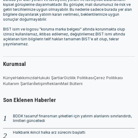
kişisel görüşlerine dayanmaktadır. Bu görüşler, mali durumunuz ile risk ve
getiri tercihlerinize uygun olmayabilir. Bu nedenle sadece burada yer alan
bilgilere dayanılarak yatırım kararı verilmesi, beklentilerinize uygun
sonuçlar doğurmayabilir.
BIST isim ve logosu "koruma marka belgesi" altında korunmakta olup
izinsiz kullanılamaz, iktibas edilemez, değiştirilemez.BIST ismi altında
açıklanan tüm bilgilerin telif hakları tamamen BIST'e ait olup, tekrar
yayınlanamaz.
Kurumsal
Künye
Hakkımızda
Hukuki Şartlar
Gizlilik Politikası
Çerez Politikası
Kullanım Şartları
İletişim
Reklam
Mail Bülteni
Son Eklenen Haberler
BDDK tasarruf finansman şirketleri için yatırım alanlarını sınırlandırdı,
limitleri güncelledi
Halkbank ikincil halka arz sürecini başlattı