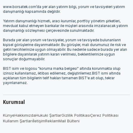
www.borsatek.com’da yer alan yatırım bilgi, yorum ve tavsiyeleri yatırım
danışmanlığı kapsamında değildir.
Yatırım danışmanlığı hizmeti, aracı kurumlar, portföy yönetim şirketleri,
mevduat kabul etmeyen bankalar ile müşteri arasında imzalanacak yatırım
danışmanlığı sözleşmesi çerçevesinde sunulmaktadır.
Burada yer alan yorum ve tavsiyeler, yorum ve tavsiyede bulunanların
kişisel görüşlerine dayanmaktadır. Bu görüşler, mali durumunuz ile risk ve
getiri tercihlerinize uygun olmayabilir. Bu nedenle sadece burada yer alan
bilgilere dayanılarak yatırım kararı verilmesi, beklentilerinize uygun
sonuçlar doğurmayabilir.
BIST isim ve logosu "koruma marka belgesi" altında korunmakta olup
izinsiz kullanılamaz, iktibas edilemez, değiştirilemez.BIST ismi altında
açıklanan tüm bilgilerin telif hakları tamamen BIST'e ait olup, tekrar
yayınlanamaz.
Kurumsal
Künye
Hakkımızda
Hukuki Şartlar
Gizlilik Politikası
Çerez Politikası
Kullanım Şartları
İletişim
Reklam
Mail Bülteni