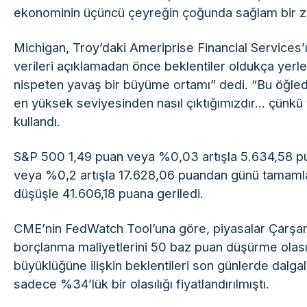
ekonominin üçüncü çeyreğin çoğunda sağlam bir z
Michigan, Troy’daki Ameriprise Financial Services
verileri açıklamadan önce beklentiler oldukça yerl
nispeten yavaş bir büyüme ortamı” dedi. “Bu öğle
en yüksek seviyesinden nasıl çıktığımızdır… çünkü yar
kullandı.
S&P 500 1,49 puan veya %0,03 artışla 5.634,58 p
veya %0,2 artışla 17.628,06 puandan günü tamam
düşüşle 41.606,18 puana geriledi.
CME’nin FedWatch Tool’una göre, piyasalar Çarşamb
borçlanma maliyetlerini 50 baz puan düşürme olasılı
büyüklüğüne ilişkin beklentileri son günlerde dalgalı
sadece %34’lük bir olasılığı fiyatlandırılmıştı.