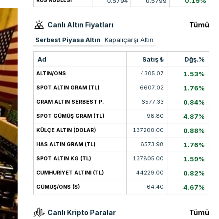
0.5794
0.5799
0.19%
RUS RUBLESİ
Canlı Altın Fiyatları
Tümü
Serbest Piyasa Altın
Kapalıçarşı Altın
Ad
Satış ₺
Dğş.%
4305.07
1.53%
ALTIN/ONS
6607.02
1.76%
SPOT ALTIN GRAM (TL)
6577.33
0.84%
GRAM ALTIN SERBEST P.
98.80
4.87%
SPOT GÜMÜŞ GRAM (TL)
137200.00
0.88%
KÜLÇE ALTIN (DOLAR)
6573.98
1.76%
HAS ALTIN GRAM (TL)
137805.00
1.59%
SPOT ALTIN KG (TL)
44229.00
0.82%
CUMHURİYET ALTINI (TL)
64.40
4.67%
GÜMÜŞ/ONS ($)
Canlı Kripto Paralar
Tümü