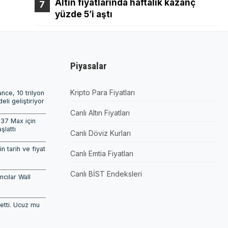
Altın fiyatlarında haftalık kazanç
yüzde 5’i aştı
Piyasalar
Kripto Para Fiyatları
nce, 10 trilyon
li geliştiriyor
Canlı Altın Fiyatları
737 Max için
şlattı
Canlı Döviz Kurları
n tarih ve fiyat
Canlı Emtia Fiyatları
Canlı BİST Endeksleri
mcılar Wall
etti. Ucuz mu