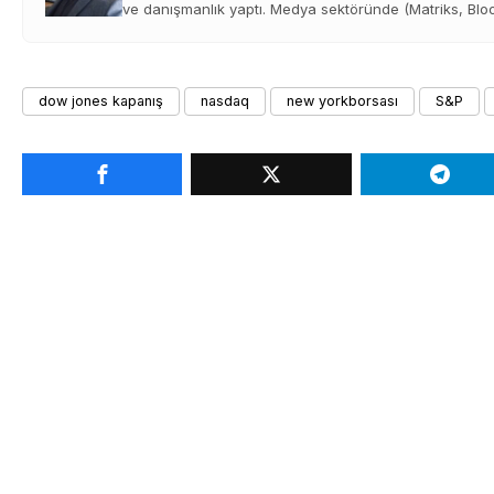
ve danışmanlık yaptı. Medya sektöründe (Matriks, Bloom
dow jones kapanış
nasdaq
new yorkborsası
S&P