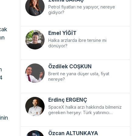
Petrol fiyatları ne yapıyor, nereye
gidiyor?
cak
Emel YİĞİT
ın
Halka arzlarda ibre tersine mi
dönüyor?
Özdilek COŞKUN
n
Brent ne yana düşer usta, fiyat
4
nereye?
Erdinç ERGENÇ
SpaceX halka arzı hakkında bilmeniz
gereken herşey: Türk yatırımcı
inin
SpaceX’e nasıl yatırım yapar?
Özcan ALTUNKAYA