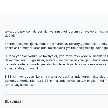
www.borsatek.com’da yer alan yatırım bilgi, yorum ve tavsiyeleri yatır
değildir.
Yatırım danışmanlığı hizmeti, aracı kurumlar, portföy yönetim şirketle
bankalar ile müşteri arasında imzalanacak yatırım danışmanlığı sözleş
Burada yer alan yorum ve tavsiyeler, yorum ve tavsiyede bulunanların k
dayanmaktadır. Bu görüşler, mali durumunuz ile risk ve getiri tercihleri
nedenle sadece burada yer alan bilgilere dayanılarak yatırım kararı ver
sonuçlar doğurmayabilir.
BIST isim ve logosu "koruma marka belgesi" altında korunmakta olup izi
edilemez, değiştirilemez.BIST ismi altında açıklanan tüm bilgilerin telif
tekrar yayınlanamaz.
Kurumsal