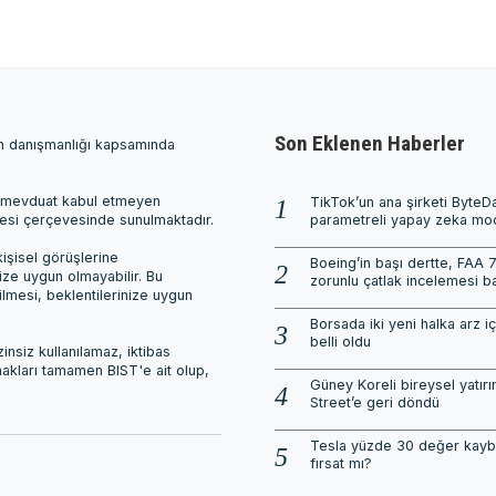
Son Eklenen Haberler
ım danışmanlığı kapsamında
ri, mevduat kabul etmeyen
TikTok’un ana şirketi ByteDa
mesi çerçevesinde sunulmaktadır.
parametreli yapay zeka mode
işisel görüşlerine
Boeing’in başı dertte, FAA 
nize uygun olmayabilir. Bu
zorunlu çatlak incelemesi ba
ilmesi, beklentilerinize uygun
Borsada iki yeni halka arz içi
belli oldu
nsiz kullanılamaz, iktibas
 hakları tamamen BIST'e ait olup,
Güney Koreli bireysel yatırı
Street’e geri döndü
Tesla yüzde 30 değer kayb
fırsat mı?