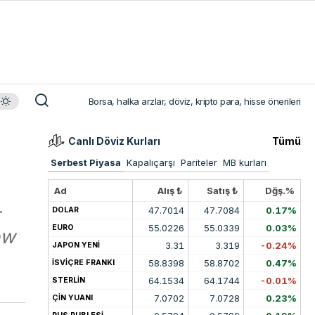
Borsa, halka arzlar, döviz, kripto para, hisse önerileri
Canlı Döviz Kurları
Tümü
Serbest Piyasa
Kapalıçarşı
Pariteler
MB kurları
Ad
Alış ₺
Satış ₺
Dğş.%
r
47.7014
47.7084
0.17%
DOLAR
55.0226
55.0339
0.03%
EURO
ow
3.31
3.319
-0.24%
JAPON YENİ
58.8398
58.8702
0.47%
İSVİÇRE FRANKI
64.1534
64.1744
-0.01%
STERLİN
7.0702
7.0728
0.23%
ÇİN YUANI