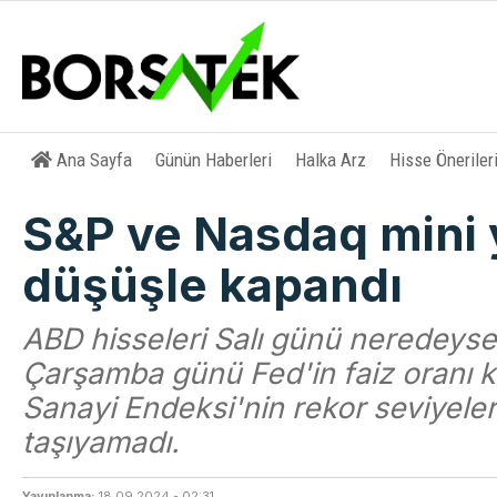
Ana Sayfa
Günün Haberleri
Halka Arz
Hisse Öneriler
S&P ve Nasdaq mini 
düşüşle kapandı
ABD hisseleri Salı günü neredeyse
Çarşamba günü Fed'in faiz oranı 
Sanayi Endeksi'nin rekor seviyeler
taşıyamadı.
Yayınlanma:
18.09.2024 - 02:31