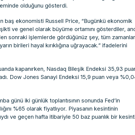
eminde olduğunu gösterdi.
’ın baş ekonomisti Russell Price, “Bugünkü ekonomik
eşikti ve genel olarak büyüme ortamını gösterdiler, an
den sonraki işlemlerde gördüğünüz şey, tüm zamanlar
ın birileri hayal kırıklığına uğrayacak.” ifadelerini
uanda kapanırken, Nasdaq Bileşik Endeksi 35,93 pua
ladı. Dow Jones Sanayi Endeksi 15,9 puan veya %0,0
a günü iki günlük toplantısının sonunda Fed’in
ğını %65 olarak fiyatlıyor. Piyasanın kesintinin
ydı ve geçen hafta itibariyle 50 baz puanlık bir kesint