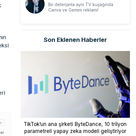
k
Bir deterjanla aynı TV kuşağında
Canva ve Gemini reklamı!
nın
Son Eklenen Haberler
eksi
eri
rı
TikTok’un ana şirketi ByteDance, 10 trilyon
parametreli yapay zeka modeli geliştiriyor
der