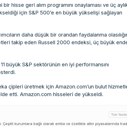
i bir hisse geri alım programını onaylaması ve üç aylı
kseldiği için S&P 500’e en büyük yükselişi sağlayan
rımcıların daha düşük bir orandan faydalanma olasılığı
leri takip eden Russell 2000 endeksi, üç büyük end
en 11 büyük S&P sektörünün en iyi performansını
österdi.
eka çipleri üretmek için Amazon.com’un bulut hizmetl
elde etti. Amazon.com hisseleri de yükseldi.
Tüm Yazıla
di. Çeşitli kurumlara bağlı olarak emtia ve özellikle altın piyasalarında tra