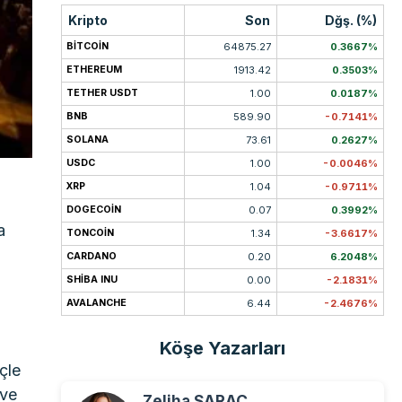
Kripto
Son
Dğş. (%)
BITCOIN
64875.27
0.3667%
ETHEREUM
1913.42
0.3503%
TETHER USDT
1.00
0.0187%
BNB
589.90
-0.7141%
SOLANA
73.61
0.2627%
USDC
1.00
-0.0046%
XRP
1.04
-0.9711%
DOGECOIN
0.07
0.3992%
a
TONCOIN
1.34
-3.6617%
CARDANO
0.20
6.2048%
SHIBA INU
0.00
-2.1831%
AVALANCHE
6.44
-2.4676%
Köşe Yazarları
çle
 ve
Zeliha SARAÇ