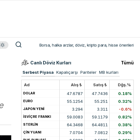
Borsa, halka arzlar, döviz, kripto para, hisse önerileri
Canlı Döviz Kurları
Tümü
Serbest Piyasa
Kapalıçarşı
Pariteler
MB kurları
Ad
Alış ₺
Satış ₺
Dğş.%
47.6787
47.7436
0.18%
DOLAR
55.1254
55.251
0.32%
EURO
e
3.294
3.311
-0.6%
JAPON YENİ
59.0083
59.1179
0.82%
İSVİÇRE FRANKI
64.3468
64.4811
0.38%
STERLİN
7.0704
7.0812
0.29%
ÇİN YUANI