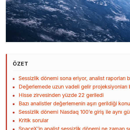
ÖZET
Sessizlik dönemi sona eriyor, analist raporları 
Değerlemede uzun vadeli gelir projeksiyonları b
Hisse zirvesinden yüzde 22 geriledi
Bazı analistler değerlemenin aşırı gerildiği kon
Sessizlik dönemi Nasdaq 100’e giriş ile aynı g
Kritik sorular
SpaceX’in analist sessizlik dönemi ne zaman s