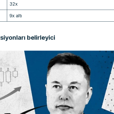
32x
9x altı
iyonları belirleyici