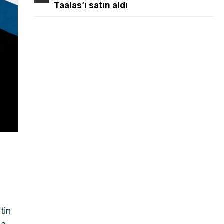
Taalas’ı satın aldı
tin