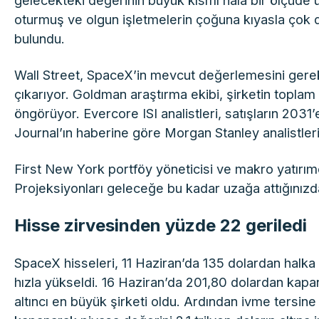
gelecekteki değerinin büyük kısmı hâlâ bir ölçüde 
oturmuş ve olgun işletmelerin çoğuna kıyasla çok 
bulundu.
Wall Street, SpaceX’in mevcut değerlemesini gere
çıkarıyor. Goldman araştırma ekibi, şirketin toplam
öngörüyor. Evercore ISI analistleri, satışların 2031’
Journal’ın haberine göre Morgan Stanley analistleri, 
First New York portföy yöneticisi ve makro yatırı
Projeksiyonları geleceğe bu kadar uzağa attığınızda
Hisse zirvesinden yüzde 22 geriledi
SpaceX hisseleri, 11 Haziran’da 135 dolardan halka 
hızla yükseldi. 16 Haziran’da 201,80 dolardan kapan
altıncı en büyük şirketi oldu. Ardından ivme tersi