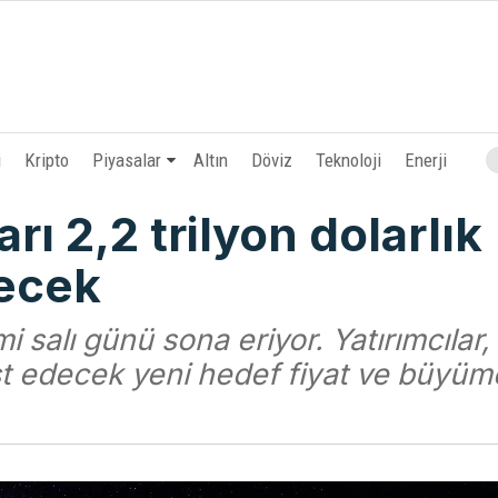
i
Kripto
Piyasalar
Altın
Döviz
Teknoloji
Enerji
rı 2,2 trilyon dolarlık
decek
i salı günü sona eriyor. Yatırımcılar,
est edecek yeni hedef fiyat ve büyüm