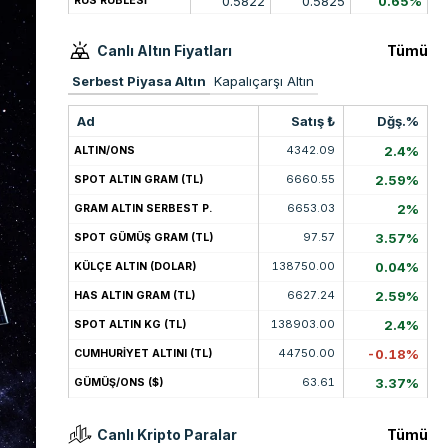
0.5822
0.5825
0.65%
RUS RUBLESİ
Canlı Altın Fiyatları
Tümü
Serbest Piyasa Altın
Kapalıçarşı Altın
Ad
Satış ₺
Dğş.%
4342.09
2.4%
ALTIN/ONS
6660.55
2.59%
SPOT ALTIN GRAM (TL)
6653.03
2%
GRAM ALTIN SERBEST P.
97.57
3.57%
SPOT GÜMÜŞ GRAM (TL)
138750.00
0.04%
KÜLÇE ALTIN (DOLAR)
6627.24
2.59%
HAS ALTIN GRAM (TL)
138903.00
2.4%
SPOT ALTIN KG (TL)
44750.00
-0.18%
CUMHURİYET ALTINI (TL)
63.61
3.37%
GÜMÜŞ/ONS ($)
Canlı Kripto Paralar
Tümü