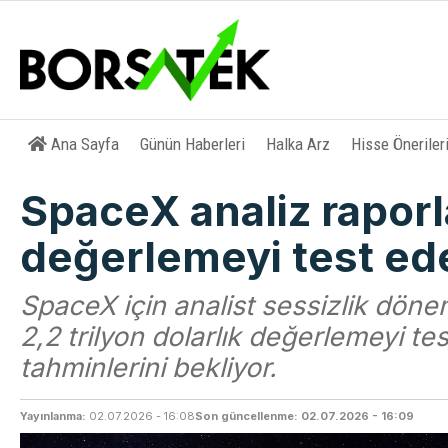
Ana Sayfa
Günün Haberleri
Halka Arz
Hisse Öneriler
SpaceX analiz raporla
değerlemeyi test e
SpaceX için analist sessizlik dönem
2,2 trilyon dolarlık değerlemeyi t
tahminlerini bekliyor.
Yayınlanma:
02.07.2026 - 16:08
Son güncellenme: 02.07.2026 - 16:09