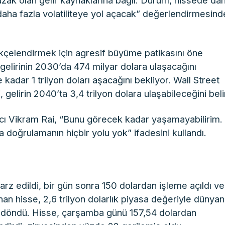
uzak olan gelir kaynaklarına bağlı. Durum, hissede da
daha fazla volatiliteye yol açacak” değerlendirmesind
kçelendirmek için agresif büyüme patikasını öne
 gelirinin 2030’da 474 milyar dolara ulaşacağını
e kadar 1 trilyon doları aşacağını bekliyor. Wall Street
gelirin 2040’ta 3,4 trilyon dolara ulaşabileceğini belir
mcı Vikram Rai, “Bunu görecek kadar yaşamayabilirim.
 doğrulamanın hiçbir yolu yok” ifadesini kullandı.
arz edildi, bir gün sonra 150 dolardan işleme açıldı ve
an hisse, 2,6 trilyon dolarlık piyasa değeriyle dünyan
ne döndü. Hisse, çarşamba günü 157,54 dolardan