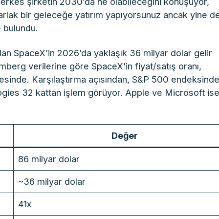
“Herkes şirketin 2030’da ne olabileceğini konuşuyor,
arlak bir geleceğe yatırım yapıyorsunuz ancak yine d
e bulundu.
an SpaceX’in 2026’da yaklaşık 36 milyar dolar gelir
omberg verilerine göre SpaceX’in fiyat/satış oranı,
yesinde. Karşılaştırma açısından, S&P 500 endeksind
ogies 32 kattan işlem görüyor. Apple ve Microsoft is
Değer
86 milyar dolar
~36 milyar dolar
41x