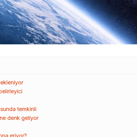
bekleniyor
elirleyici
usunda temkinli
üne denk geliyor
ona eriyor?