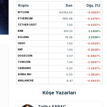
Kripto
Son
Dğş. (%)
BITCOIN
64764.50
-0.3203%
ETHEREUM
1915.46
-0.1476%
TETHER USDT
1.00
-0.0237%
BNB
601.22
1.1416%
SOLANA
76.38
2.0539%
USDC
1.00
-0.0023%
XRP
1.03
-0.2028%
DOGECOIN
0.07
-0.4467%
TONCOIN
1.34
-1.1847%
CARDANO
0.20
-1.1637%
SHIBA INU
0.00
-1.3918%
AVALANCHE
6.47
-0.9913%
Köşe Yazarları
Zeliha SARAÇ