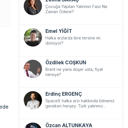
Çocuğa Yapılan Yatırımın Faizi Ne
Zaman Ödenir?
Emel YİĞİT
Halka arzlarda ibre tersine mi
dönüyor?
Özdilek COŞKUN
Brent ne yana düşer usta, fiyat
nereye?
Erdinç ERGENÇ
SpaceX halka arzı hakkında bilmeniz
dede
gereken herşey: Türk yatırımcı
SpaceX’e nasıl yatırım yapar?
Özcan ALTUNKAYA